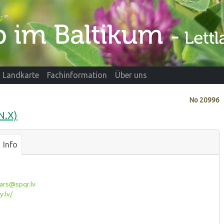
Landkarte
Fachinformation
Über uns
No
20996
N.X)
Info
ars@spqr.lv
y.lv/