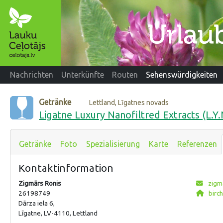
Nachrichten
Unterkünfte
Routen
Sehenswürdigkeiten
Getränke
Lettland, Līgatnes novads
Ligatne Luxury Nanofiltred Extracts (L.Y.
Getränke
Foto
Spezialisierung
Karte
Referenzen
Kontaktinformation
Zigmārs Ronis
zigm
26198749
birch
Dārza iela 6,
Līgatne, LV-4110, Lettland