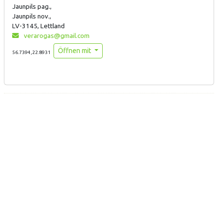
Jaunpils pag.,
Jaunpils nov.,
LV-3145, Lettland
verarogas@gmail.com
Öffnen mit
56.7394,22.8931