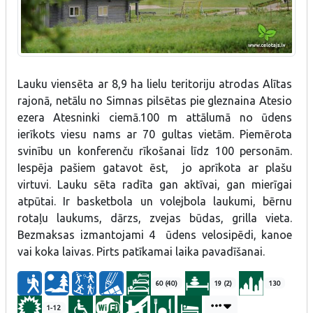
Lauku viensēta ar 8,9 ha lielu teritoriju atrodas Alītas
rajonā, netālu no Simnas pilsētas pie gleznaina Atesio
ezera Atesninki ciemā.100 m attālumā no ūdens
ierīkots viesu nams ar 70 gultas vietām. Piemērota
svinību un konferenču rīkošanai līdz 100 personām.
Iespēja pašiem gatavot ēst, jo aprīkota ar plašu
virtuvi. Lauku sēta radīta gan aktīvai, gan mierīgai
atpūtai. Ir basketbola un volejbola laukumi, bērnu
rotaļu laukums, dārzs, zvejas būdas, grilla vieta.
Bezmaksas izmantojami 4 ūdens velosipēdi, kanoe
vai koka laivas. Pirts patīkamai laika pavadīšanai.
60 (40)
19 (2)
130
1-12