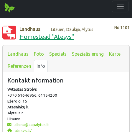
No
1101
Landhaus
Litauen, Dzukija, Alytus
Homestead "Atesys"
Landhaus
Foto
Specials
Spezialisierung
Karte
Referenzen
Info
Kontaktinformation
Vytautas Strolys
+370 61646956, 61154200
Ežero g. 15
Atesninkų k.
Alytaus r.
Litauen
albina@aapalytus.lt
atesys.lt/