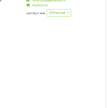
5
rezervacija@imantas.lv
imantas.lv/
Öffnen mit
56.9758,21.3440