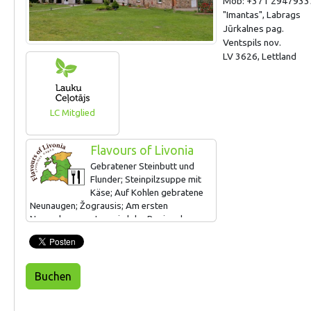
Mob: +371 2947933
"Imantas", Labrags
Jūrkalnes pag.
Ventspils nov.
LV 3626, Lettland
LC Mitglied
Flavours of Livonia
Gebratener Steinbutt und
Flunder; Steinpilzsuppe mit
Käse; Auf Kohlen gebratene
Neunaugen; Žograusis; Am ersten
Novembersamstag wird der Beginn der
Angelsaison für Neunaugen mit einem Fest
gefeiert.
Buchen