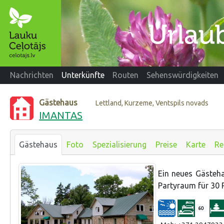
Nachrichten
Unterkünfte
Routen
Sehenswürdigkeiten
Gästehaus
Lettland, Kurzeme, Ventspils novads
IMANTAS
Gästehaus
Foto
Spezialisierung
Preise
Karte
Re
Ein neues Gästeha
Partyraum für 30 P
60