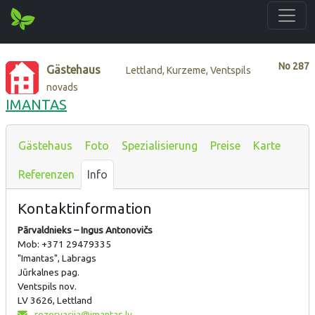
No
287
Gästehaus
Lettland, Kurzeme, Ventspils
novads
IMANTAS
Gästehaus
Foto
Spezialisierung
Preise
Karte
Referenzen
Info
Kontaktinformation
Pārvaldnieks – Ingus Antonovičs
Mob: +371 29479335
"Imantas", Labrags
Jūrkalnes pag.
Ventspils nov.
LV 3626, Lettland
rezervacija@imantas.lv