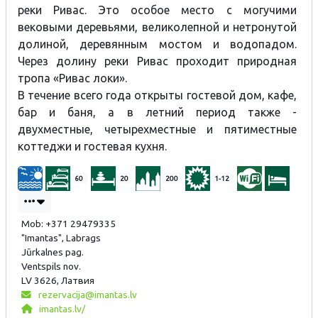
реки Ривас. Это особое место с могучими
вековыми деревьями, великолепной и нетронутой
долиной, деревянным мостом и водопадом.
Через долину реки Ривас проходит природная
тропа «Ривас локи».
В течение всего года открыты гостевой дом, кафе,
бар и баня, а в летний период также -
двухместные, четырехместные и пятиместные
коттеджи и гостевая кухня.
60
20
200
1-12
Mob: +371 29479335
"Imantas", Labrags
Jūrkalnes pag.
Ventspils nov.
LV 3626, Латвия
rezervacija@imantas.lv
imantas.lv/