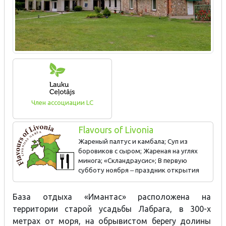
Член ассоциации LC
Flavours of Livonia
Жареный палтус и камбала; Суп из
боровиков с сыром; Жареная на углях
минога; «Скландраусис»; В первую
субботу ноября ‒ праздник открытия
сезона ловли миноги.
База отдыха «Имантас» расположена на
территории старой усадьбы Лабрага, в 300-х
метрах от моря, на обрывистом берегу долины