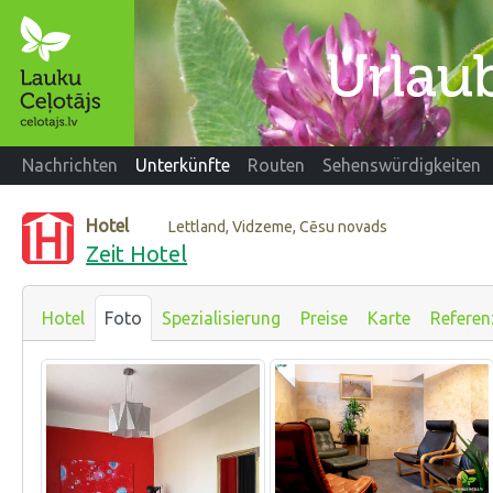
Nachrichten
Unterkünfte
Routen
Sehenswürdigkeiten
Hotel
Lettland, Vidzeme, Cēsu novads
Zeit Hotel
Hotel
Foto
Spezialisierung
Preise
Karte
Referen