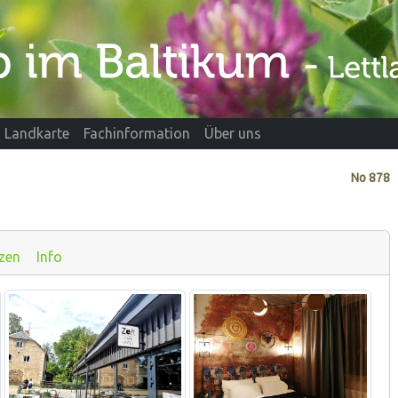
Landkarte
Fachinformation
Über uns
No
878
zen
Info