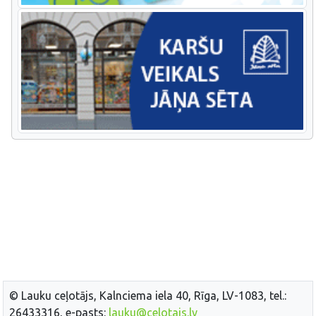
© Lauku ceļotājs, Kalnciema iela 40, Rīga, LV-1083, tel.:
26433316, e-pasts:
lauku@celotajs.lv