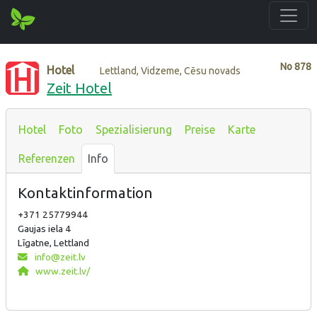
No
878
Hotel
Lettland, Vidzeme, Cēsu novads
Zeit Hotel
Hotel
Foto
Spezialisierung
Preise
Karte
Referenzen
Info
Kontaktinformation
+371 25779944
Gaujas iela 4
Līgatne, Lettland
info@zeit.lv
www.zeit.lv/