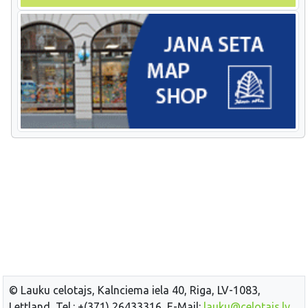
© Lauku celotajs, Kalnciema iela 40, Riga, LV-1083,
Lettland, Tel.: +(371) 26433316, E-Mail:
lauku@celotajs.lv