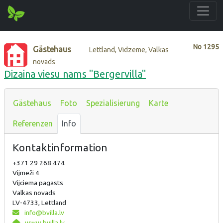
No
1295
Gästehaus
Lettland, Vidzeme, Valkas
novads
Dizaina viesu nams "Bergervilla"
Gästehaus
Foto
Spezialisierung
Karte
Referenzen
Info
Kontaktinformation
+371 29 268 474
Vijmeži 4
Vijciema pagasts
Valkas novads
LV-4733, Lettland
info@bvilla.lv
www.bvilla.lv