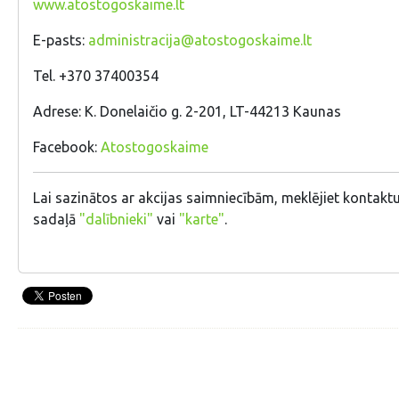
www.atostogoskaime.lt
E-pasts:
administracija@atostogoskaime.lt
Tel. +370 37400354
Adrese: K. Donelaičio g. 2-201, LT-44213 Kaunas
Facebook:
Atostogoskaime
Lai sazinātos ar akcijas saimniecībām, meklējiet kontaktu
sadaļā
"dalībnieki"
vai
"karte"
.