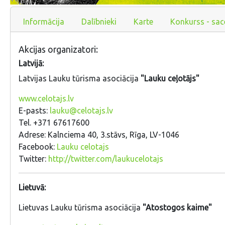
Informācija
Dalībnieki
Karte
Konkurss - sac
Akcijas organizatori:
Latvijā:
Latvijas Lauku tūrisma asociācija
"Lauku ceļotājs"
www.celotajs.lv
E-pasts:
lauku@celotajs.lv
Tel. +371 67617600
Adrese: Kalnciema 40, 3.stāvs, Rīga, LV-1046
Facebook:
Lauku celotajs
Twitter:
http://twitter.com/laukucelotajs
Lietuvā:
Lietuvas Lauku tūrisma asociācija
"Atostogos kaime"