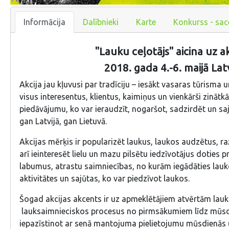
Informācija
Dalībnieki
Karte
Konkurss - sac
"Lauku ceļotājs" aicina uz a
2018. gada 4.-6. maijā Lat
Akcija jau kļuvusi par tradīciju – iesākt vasaras tūrisma
visus interesentus, klientus, kaimiņus un vienkārši zinātk
piedāvājumu, ko var ieraudzīt, nogaršot, sadzirdēt un saj
gan Latvijā, gan Lietuvā.
Akcijas mērķis ir popularizēt laukus, laukos audzētus, 
arī ieinteresēt lielu un mazu pilsētu iedzīvotājus doties p
labumus, atrastu saimniecības, no kurām iegādāties lauk
aktivitātes un sajūtas, ko var piedzīvot laukos.
Šogad akcijas akcents ir uz apmeklētājiem atvērtām lauk
lauksaimnieciskos procesus no pirmsākumiem līdz mūsd
iepazīstinot ar senā mantojuma pielietojumu mūsdienās (z