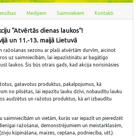
ensības
Medijiem
Saimniekiem
Kontakti
kciju "Atvērtās dienas laukos"!
vijā un 11.-13. maijā Lietuvā
 un ražošanas sezonu ar plaši atvērtām durvīm, aicinot
āros uz saimniecībām, lai iepazīstinātu ar bagātīgo
ust laukos. Šis būs otrais gads, kad akcija norisināsies
ražotus, gatavotus produktus, pakalpojumus, kā
rom no pilsētas, lai iepazītu lauku dzīvi, nobaudītu lauku
os audzētus un ražotus produktus, kā arī izbaudītu
u saimniecībām un vietām, kurās var iepazīt un pieredzēt
ienīgai ražošanai, demonstrējumiem un meistarklasēm,
ivju kūpināšana, maizes, cepšana, podniecība, utt.).