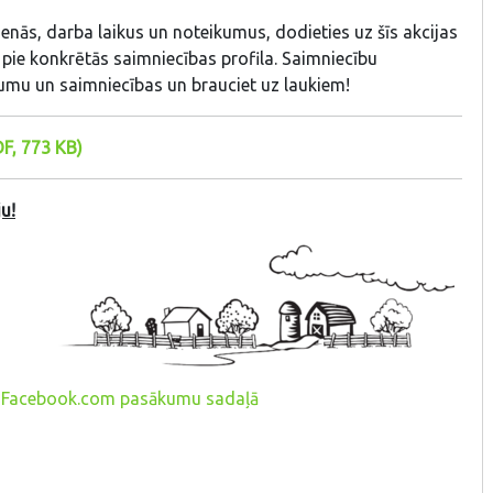
enās, darba laikus un noteikumus, dodieties uz šīs akcijas
pie konkrētās saimniecības profila. Saimniecību
tumu un saimniecības un brauciet uz laukiem!
F, 773 KB)
u!
vā "Facebook.com pasākumu sadaļā