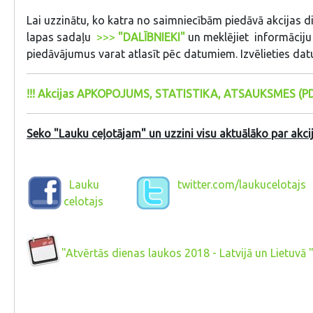
Lai uzzinātu, ko katra no saimniecībām piedāvā akcijas di
lapas sadaļu
>>>
"DALĪBNIEKI"
un meklējiet informāciju 
piedāvājumus varat atlasīt pēc datumiem. Izvēlieties da
!!! Akcijas APKOPOJUMS, STATISTIKA, ATSAUKSMES (PD
Seko "Lauku ceļotājam" un uzzini visu aktuālāko par akcij
Lauku
twitter.com/laukucelotajs
celotajs
"Atvērtās dienas laukos 2018 - Latvijā un Lietu