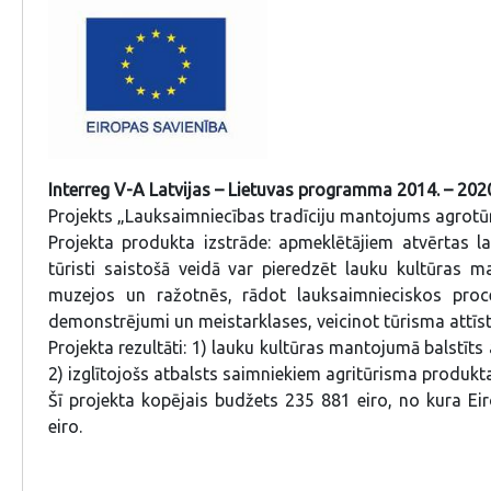
Interreg V-A Latvijas – Lietuvas programma 2014. – 20
Projekts „Lauksaimniecības tradīciju mantojums agrotūri
Projekta produkta izstrāde: apmeklētājiem atvērtas la
tūristi saistošā veidā var pieredzēt lauku kultūras 
muzejos un ražotnēs, rādot lauksaimnieciskos proc
demonstrējumi un meistarklases, veicinot tūrisma attīst
Projekta rezultāti: 1) lauku kultūras mantojumā balstīts
2) izglītojošs atbalsts saimniekiem agritūrisma produk
Šī projekta kopējais budžets 235 881 eiro, no kura Ei
eiro.