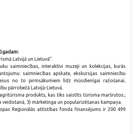
20.gadam:
smā Latvijā un Lietuvā”.
uku saimniecības, interaktīvi muzeji un kolekcijas, kurās
mantojumu: saimniecības apskate, ekskursijas saimniecību
esus no to pirmsākumiem līdz mūsdienīgai ražošanai,
ību pārrobežā Latvijā-Lietuvā.
 agritūrisma produkts, kas tiks saistīts tūrisma maršrutos.;
ta veidošanā, 3) mārketinga un popularizēšanas kampaņa.
ropas Reģionālās attīstības fonda finansējums ir 200 499