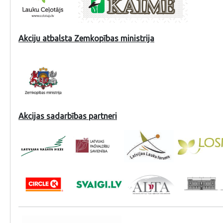
Akciju atbalsta Zemkopības ministrija
Akcijas sadarbības partneri