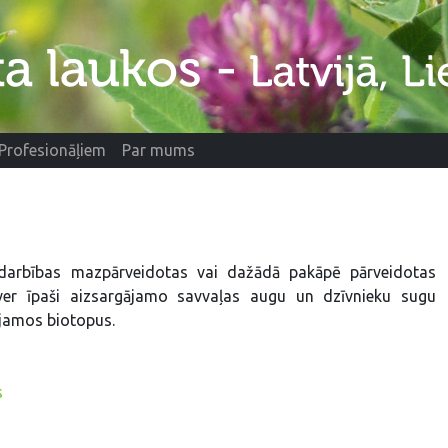
Profesionāļiem
Par mums
 darbības mazpārveidotas vai dažādā pakāpē pārveidotas
etver īpaši aizsargājamo savvaļas augu un dzīvnieku sugu
ājamos biotopus.
s