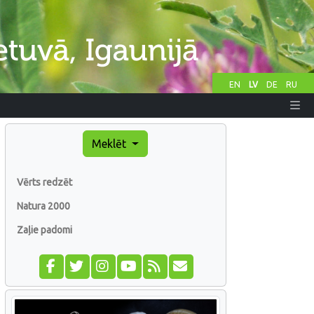
EN
LV
DE
RU
Meklēt
Vērts redzēt
Natura 2000
Zaļie padomi