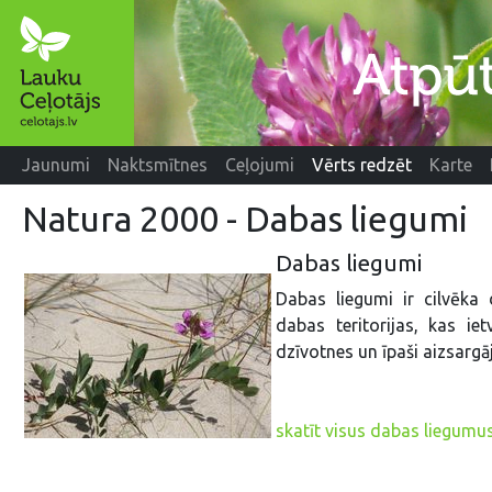
Jaunumi
Naktsmītnes
Ceļojumi
Vērts redzēt
Karte
Natura 2000 - Dabas liegumi
Dabas liegumi
Dabas liegumi ir cilvēka
dabas teritorijas, kas i
dzīvotnes un īpaši aizsarg
skatīt visus dabas liegumu