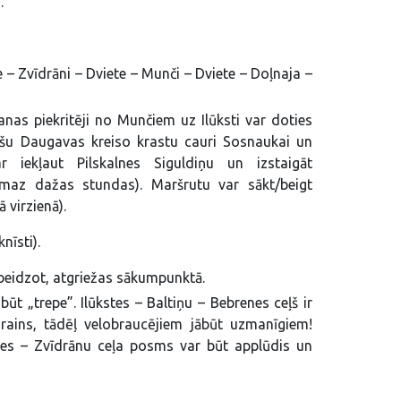
.
ne – Zvīdrāni – Dviete – Munči – Dviete – Doļnaja –
nas piekritēji no Munčiem uz Ilūksti var doties
ašu Daugavas kreiso krastu cauri Sosnaukai un
ar iekļaut Pilskalnes Siguldiņu un izstaigāt
ismaz dažas stundas). Maršrutu var sākt/beigt
 virzienā).
nīsti).
beidzot, atgriežas sākumpunktā.
ūt „trepe”. Ilūkstes – Baltiņu – Bebrenes ceļš ir
rains, tādēļ velobraucējiem jābūt uzmanīgiem!
enes – Zvīdrānu ceļa posms var būt applūdis un