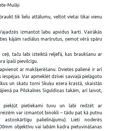
ete-Mušķi
raukt tik lielu attālumu, veltot vietai tikai vienu
Vajadzēs izmantot labu apvidus karti. Vairākās
oties kājām radiālus maršrutus, ņemot vērā spāru
eļi, taču labi izteiktā reljefā, kas braukšanu ar
a īpaši pievilcīgu.
apvienot ar makšķerēšanu. Dvietes palienē ir arī
iespējas. Var apmeklēt dzīvei savvaļā pielāgoto
kus un skatu torni Skuķu ezera krastā, skaistās
jienā pa Pilskalnes Siguldiņas takām, arī laivot,
r piekļūt pietiekami tuvu un labi redzēt ar
reizēm var izmantot binokli – tādu pat kā putnu
 astoņkārtīgu palielinājumu). Lieti noderēs
00mm objektīvu vai labām kadra pietuvināšanas