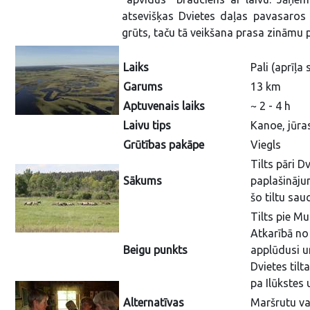
atsevišķas Dvietes daļas pavasaros 
grūts, taču tā veikšana prasa zināmu p
Laiks
Pali (aprīļ
Garums
13 km
Aptuvenais laiks
~ 2 - 4 h
Laivu tips
Kanoe, jūras
Grūtības pakāpe
Viegls
Tilts pāri Dv
Sākums
paplašināju
šo tiltu sau
Tilts pie M
Atkarībā no
Beigu punkts
applūdusi un
Dvietes tilt
pa Ilūkstes u
Alternatīvas
Maršrutu va