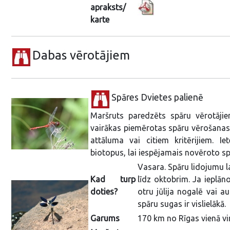
apraksts/
karte
Dabas vērotājiem
Spāres Dvietes palienē
Maršruts paredzēts spāru vērotāji
vairākas piemērotas spāru vērošanas 
attāluma vai citiem kritērijiem. I
biotopus, lai iespējamais novēroto spā
Vasara. Spāru lidojumu l
Kad turp
līdz oktobrim. Ja ieplān
doties?
otru jūlija nogalē vai a
spāru sugas ir vislielākā.
Garums
170 km no Rīgas vienā vir