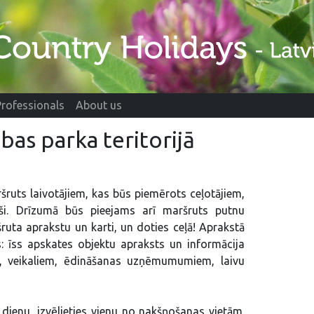
Professionals
About us
as parka teritorijā
šruts laivotājiem, kas būs piemērots ceļotājiem,
ši. Drīzumā būs pieejams arī maršruts putnu
ruta aprakstu un karti, un doties ceļā! Aprakstā
s: īss apskates objektu apraksts un informācija
m, veikaliem, ēdināšanas uzņēmumumiem, laivu
u dienu, izvēlieties vienu no nakšņošanas vietām.