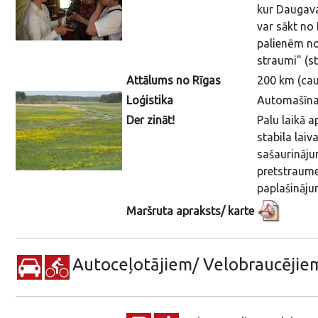
kur Daugava
var sākt no 
palienēm no
straumi" (st
Attālums no Rīgas
200 km (cau
Loģistika
Automašīna,
Der zināt!
Palu laikā a
stabila laiv
sašaurinājum
pretstraume
paplašinājum
Maršruta apraksts/ karte
Autoceļotājiem/ Velobraucējie