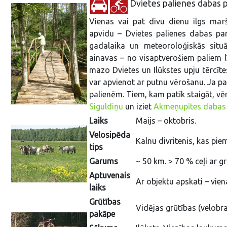
Dvietes palienes dabas 
Vienas vai pat divu dienu ilgs marš
apvidu – Dvietes palienes dabas par
gadalaika un meteoroloģiskās situāc
ainavas – no visaptverošiem paliem 
mazo Dvietes un Ilūkstes upju tērcītes
var apvienot ar putnu vērošanu. Ja pa
palienēm. Tiem, kam patīk staigāt, vē
Siguldiņu
un iziet
Akmeņupītes dabas
Laiks
Maijs – oktobris.
Velosipēda
Kalnu divritenis, kas pie
tips
Garums
~ 50 km. > 70 % ceļi ar 
Aptuvenais
Ar objektu apskati – vien
laiks
Grūtības
Vidējas grūtības (velobr
pakāpe