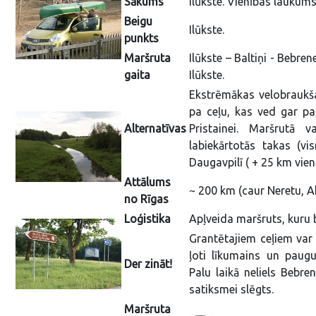
Sākums
Ilūkste. Vienības laukums
Beigu
Ilūkste.
punkts
Maršruta
Ilūkste – Baltiņi - Bebre
gaita
Ilūkste.
Ekstrēmākas velobraukša
pa ceļu, kas ved gar p
Alternatīvas
Pristainei. Maršrutā v
labiekārtotās takas (v
Daugavpilī ( + 25 km vienā
Attālums
~ 200 km (caur Neretu, Ak
no Rīgas
Loģistika
Apļveida maršruts, kuru 
Grantētajiem ceļiem var b
ļoti līkumains un paugu
Der zināt!
Palu laikā neliels Bebr
satiksmei slēgts.
Maršruta