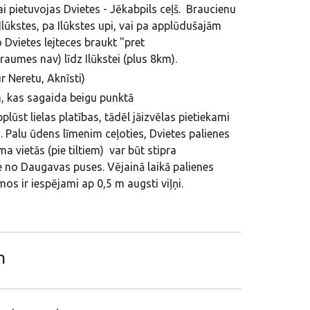
i pietuvojas Dvietes - Jēkabpils ceļš. Braucienu
Ilūkstes, pa Ilūkstes upi, vai pa applūdušajām
 Dvietes lejteces braukt "pret
raumes nav) līdz Ilūkstei (plus 8km).
r Neretu, Aknīsti)
 kas sagaida beigu punktā
pplūst lielas platības, tādēl jāizvēlas pietiekami
a. Palu ūdens līmenim ceļoties, Dvietes palienes
a vietās (pie tiltiem) var būt stipra
 no Daugavas puses. Vējainā laikā palienes
os ir iespējami ap 0,5 m augsti viļņi.
m