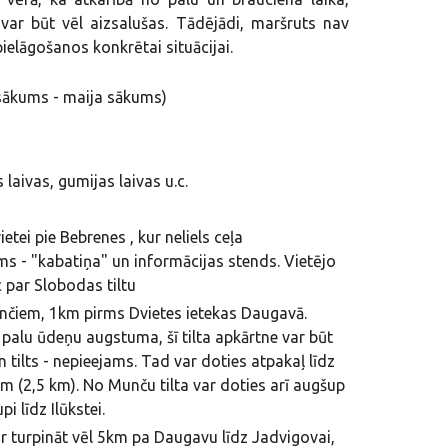
var būt vēl aizsalušas. Tādējādi, maršruts nav
ielāgošanos konkrētai situācijai.
a sākums - maija sākums)
 laivas, gumijas laivas u.c.
ietei pie Bebrenes , kur neliels ceļa
ms - "kabatiņa" un informācijas stends. Vietējo
c par Slobodas tiltu
unčiem, 1km pirms Dvietes ietekas Daugavā.
 palu ūdeņu augstuma, šī tilta apkārtne var būt
 tilts - nepieejams. Tad var doties atpakaļ līdz
am (2,5 km). No Munču tilta var doties arī augšup
pi līdz Ilūkstei.
r turpināt vēl 5km pa Daugavu līdz Jadvigovai,