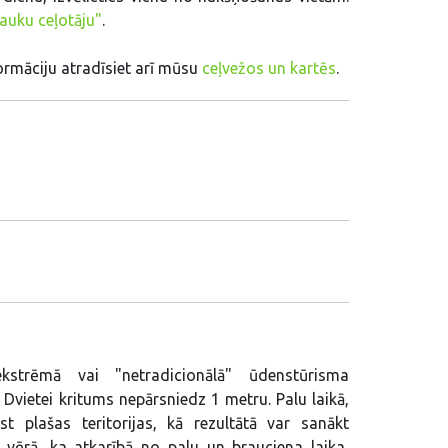
auku ceļotāju"
.
rmāciju atradīsiet arī mūsu
ceļvežos un kartēs
.
strēmā vai "netradicionālā" ūdenstūrisma
 Dvietei kritums nepārsniedz 1 metru. Palu laikā,
st plašas teritorijas, kā rezultātā var sanākt
 vērā, ka atkarībā no palu un brauciena laika,