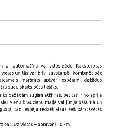
em ar automašīnu vai velosipēdu. Raksturotas
vietas un tās var brīvi savstarpēji kombinēt pēc
eteicamais maršruts aptver iespējami dažādus
ru sugu skaits būtu lielāks.
aiks dažādām sugām atšķiras, bet tas ir no aprīļa
osiet vienu braucienu maijā vai jūnija sākumā un
ugustā, tad iespēja redzēt visas šeit pārstāvētās
zienā. Uz vietas – aptuveni 40 km.