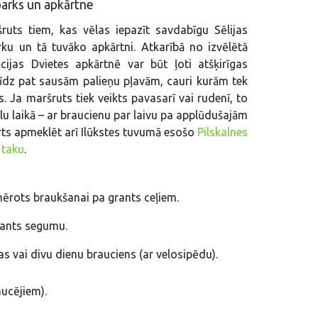
parks un apkārtne
ruts tiem, kas vēlas iepazīt savdabīgu Sēlijas
ku un tā tuvāko apkārtni. Atkarībā no izvēlētā
ijas Dvietes apkārtnē var būt ļoti atšķirīgas
līdz pat sausām palieņu pļavām, cauri kurām tek
. Ja maršruts tiek veikts pavasarī vai rudenī, to
lu laikā – ar braucienu par laivu pa applūdušajām
rts apmeklēt arī Ilūkstes tuvumā esošo
Pilskalnes
 taku
.
mērots braukšanai pa grants ceļiem.
grants segumu.
as vai divu dienu brauciens (ar velosipēdu).
aucējiem).