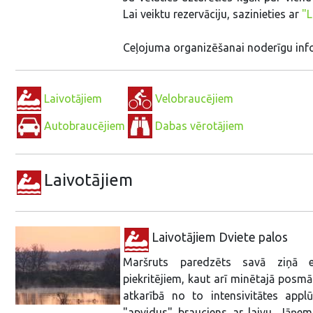
Lai veiktu rezervāciju, sazinieties ar
"L
Ceļojuma organizēšanai noderīgu info
Laivotājiem
Velobraucējiem
Autobraucējiem
Dabas vērotājiem
Laivotājiem
Laivotājiem Dviete palos
Maršruts paredzēts savā ziņā ek
piekritējiem, kaut arī minētajā posmā
atkarībā no to intensivitātes applū
"apvidus" brauciens ar laivu. Jāņem