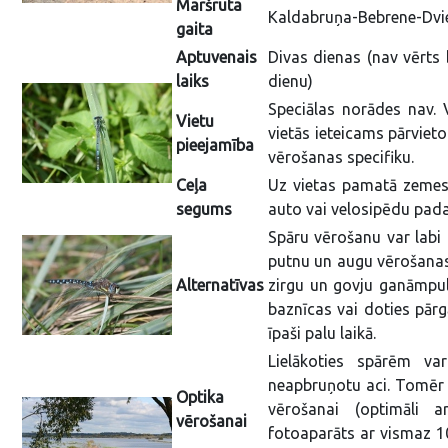
Maršruta
Kaldabruņa-Bebrene-Dvi
gaita
Aptuvenais
Divas dienas (nav vērts b
laiks
dienu)
Speciālas norādes nav. 
Vietu
vietās ieteicams pārviet
pieejamība
vērošanas specifiku.
Ceļa
Uz vietas pamatā zemes c
segums
auto vai velosipēdu padar
Spāru vērošanu var labi 
putnu un augu vērošanas 
Alternatīvas
zirgu un govju ganāmpul
baznīcas vai doties pārgā
īpaši palu laikā.
Lielākoties spārēm va
neapbruņotu aci. Tomēr 
Optika
vērošanai (optimāli ar
vērošanai
fotoaparāts ar vismaz 1