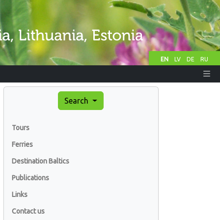
EN
LV
DE
RU
Search
Tours
Ferries
Destination Baltics
Publications
Links
Contact us