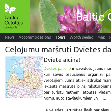
News
Accommodations
Tours
Worth seeing
Map
Ceļojumu maršruti Dvietes dab
Dviete aicina!
Dvietes palienē
ir izveidots jauns mar
kuri savus braucienus organizē pa
vērotājiem. Jums atliek izdrukāt marš
iekļauts maršruta pilns raksturojum
par tūristu mītnēm, atpūtas vietā
nomu, auto stāvlaukumiem un TIC.
Ja vēlaties uzturēties ilgāk par vien