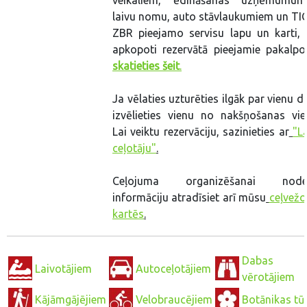
veikaliem, ēdināšanas uzņēmumum
laivu nomu, auto stāvlaukumiem un TIC
ZBR pieejamo servisu lapu un karti, 
apkopoti rezervātā pieejamie pakalpo
skatieties šeit
.
Ja vēlaties uzturēties ilgāk par vienu d
izvēlieties vienu no nakšņošanas vie
Lai veiktu rezervāciju, sazinieties ar
"L
ceļotāju"
.
Ceļojuma organizēšanai noder
informāciju atradīsiet arī mūsu
ceļvežo
kartēs
.
Dabas
Laivotājiem
Autoceļotājiem
vērotājiem
Kājāmgājējiem
Velobraucējiem
Botānikas tū