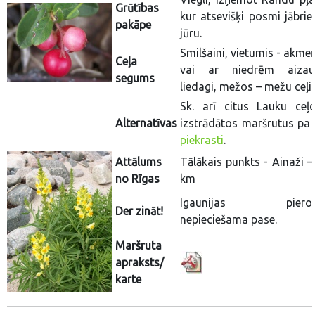
Grūtības
kur atsevišķi posmi jābrie
pakāpe
jūru.
Smilšaini, vietumis - akme
Ceļa
vai ar niedrēm aizau
segums
liedagi, mežos – mežu ceļi.
Sk. arī citus Lauku ceļo
Alternatīvas
izstrādātos maršrutus pa
piekrasti
.
Attālums
Tālākais punkts - Ainaži –
no Rīgas
km
Igaunijas pierob
Der zināt!
nepieciešama pase.
Maršruta
apraksts/
karte