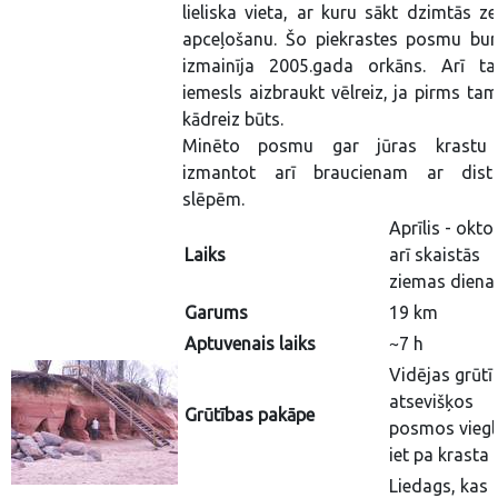
lieliska vieta, ar kuru sākt dzimtās z
apceļošanu. Šo piekrastes posmu burt
izmainīja 2005.gada orkāns. Arī ta
iemesls aizbraukt vēlreiz, ja pirms tam
kādreiz būts.
Minēto posmu gar jūras krastu
izmantot arī braucienam ar dist
slēpēm.
Aprīlis - okto
Laiks
arī skaistās
ziemas dien
Garums
19 km
Aptuvenais laiks
~7 h
Vidējas grūtī
atsevišķos
Grūtības pakāpe
posmos viegl
iet pa krasta 
Liedags, kas