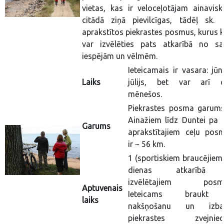
vietas, kas ir veloceļotājam ainavisk
citādā ziņā pievilcīgas, tādēļ sk. t
aprakstītos piekrastes posmus, kurus k
var izvēlēties pats atkarībā no s
iespējām un vēlmēm.
Ieteicamais ir vasara: jūn
Laiks
jūlijs, bet var arī c
mēnešos.
Piekrastes posma garum
Ainažiem līdz Duntei pa t
Garums
aprakstītajiem ceļu pos
ir ~ 56 km.
1 (sportiskiem braucējiem)
dienas atkarībā
izvēlētajiem posmi
Aptuvenais
Ieteicams braukt
laiks
nakšņošanu un izbau
piekrastes zvejniec