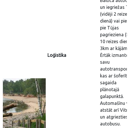
Baltica autoc
un iegriežas 
(vidēji 2 reize
dienā) vai pie
pie Tūjas
pagrieziena (8
10 reizes die
3km ar kājām)
Loģistika
Ērtāk izmant
savu
autotranspor
kas ar šoferīt
sagaida
plānotajā
galapunktā.
Automašīnu 
atstāt arī Vit
un atgriezties
autobusu.