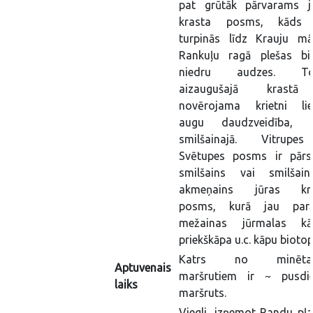
pat grūtāk pārvarams j
krasta posms, kāds 
turpinās līdz Krauju mā
Rankuļu ragā plešas bi
niedru audzes. Tot
aizaugušajā krastā
novērojama krietni lie
augu daudzveidība, 
smilšainajā. Vitrup
Svētupes posms ir pārs
smilšains vai smilšai
akmeņains jūras kra
posms, kurā jau par
mežainas jūrmalas kā
priekškāpa u.c. kāpu biotop
Katrs no minētaj
Aptuvenais
maršrutiem ir ~ pusdi
laiks
maršruts.
Viegli, izņemot Randu pļa