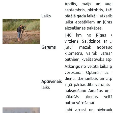
Aprīlis, maijs un augu
septembris, oktobris, taču
Laiks
pārējā gada laikā – atkarī
laika apstākļiem un jūras 
aizsalšanas pakāpes.
140 km no Rīgas vi
virzienā. Salīdzinot ar „L
Garums
jūru” mazāk nobrauc
kilometru, vairāk uzman
putniem, kvalitatīvāka atpū
Atkarīgs no veltītā laika 
vērošanai. Optimāli uz p
dienu. Uzmanības un atp
Aptuvenais
ziņā pārbaudīts variants i
laiks
nakšņošanu Ainažos un p
nākošās dienas veltī
putnu vērošanai.
Labi atrast un piebrauk