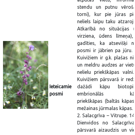
stendu un putnu vēroš
torni), kur pie jūras pi
neliels laipu taku atzaroj
Atkarībā no situācijas (
virziena, ūdens līmeņa),
gadīties, ka atsevišķi nel
posmi ir jābrien pa jūru. 
Kuivižiem ir g.k. plašas n
un meldru audzes ar viet
nelielu priekškāpas valni.
Kuivižiem pārsvarā ir red
Ieteicamie
dažādi kāpu biotop
posmi
embrionālās kāp
priekškāpas (baltās kāpas
mežainas jūrmalas kāpas.
2. Salacgrīva – Vitrupe. 1
Dienvidos no Salacgrīva
pārsvarā aizaudzis un vi