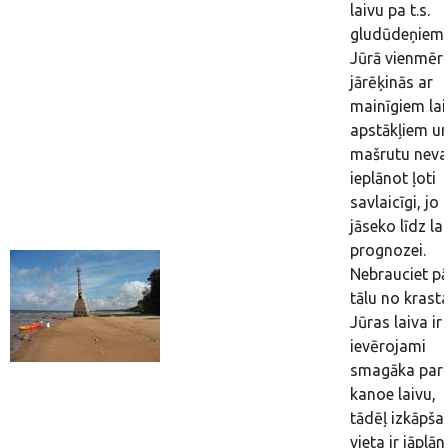
laivu pa t.s.
gludūdeņiem.
Jūrā vienmēr 
jārēķinās ar
mainīgiem lai
apstākļiem u
mašrutu neva
ieplānot ļoti
savlaicīgi, jo
jāseko līdz la
prognozei.
Nebrauciet p
tālu no krasta
Jūras laiva ir
ievērojami
smagāka par
kanoe laivu,
tādēļ izkāpša
vieta ir jāplā