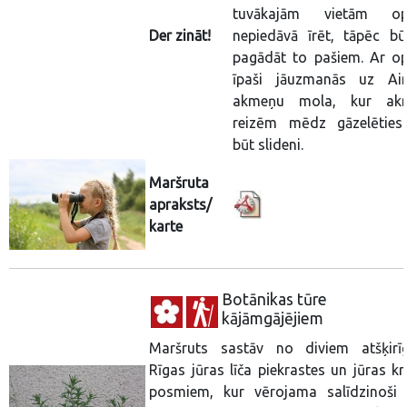
tuvākajām vietām op
Der zināt!
nepiedāvā īrēt, tāpēc būt
pagādāt to pašiem. Ar op
īpaši jāuzmanās uz Ai
akmeņu mola, kur ak
reizēm mēdz gāzelēties
būt slideni.
Maršruta
apraksts/
karte
Botānikas tūre
kājāmgājējiem
Maršruts sastāv no diviem atšķirī
Rīgas jūras līča piekrastes un jūras kr
posmiem, kur vērojama salīdzinoši l