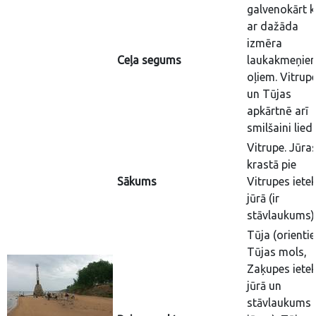
galvenokārt k
ar dažāda
izmēra
Ceļa segums
laukakmeņie
oļiem. Vitrup
un Tūjas
apkārtnē arī
smilšaini lied
Vitrupe. Jūra
krastā pie
Sākums
Vitrupes iete
jūrā (ir
stāvlaukums)
Tūja (orientie
Tūjas mols,
Zaķupes iete
jūrā un
stāvlaukums 