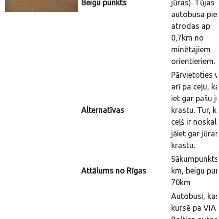
Beigu punkts
jūras). Tūjas
autobusa pie
atrodas ap
0,7km no
minētajiem
orientieriem.
Pārvietoties v
arī pa ceļu, k
iet gar pašu j
Alternatīvas
krastu. Tur, k
ceļš ir noskal
jāiet gar jūras
krastu.
Sākumpunkts
Attālums no Rīgas
km, beigu pu
70km
Autobusi, ka
kursē pa VIA