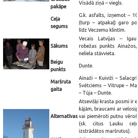
Visādā ziņā – viegls.
pakāpe
G.k. asfalts, izņemot ~ 1
Ceļa
(turp – atpakaļ) garo p
segums
līdz Veczemu klintīm.
Vecais Latvijas – Igaun
Sākums
robežas punkts Ainažos,
neliela stāvvieta.
Beigu
Dunte.
punkts
Ainaži – Kuiviži – Salacgr
Maršruta
Svētciems – Vitrupe – Man
gaita
– Tūja – Dunte.
Atsevišķi krasta posmi ir 
kājām, braucami ar velosi
Alternatīvas
vai piemēroti putnu vēroš
(sk. citus Lauku ceļo
izstrādātos maršrutus).