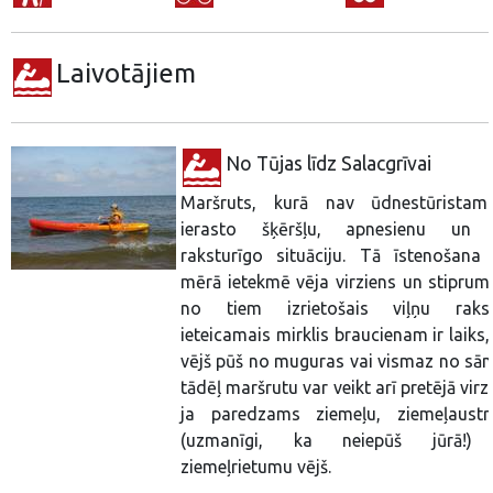
Laivotājiem
No Tūjas līdz Salacgrīvai
Maršruts, kurā nav ūdnestūristam
ierasto šķēršļu, apnesienu un 
raksturīgo situāciju. Tā īstenošana l
mērā ietekmē vēja virziens un stiprum
no tiem izrietošais viļņu rakst
ieteicamais mirklis braucienam ir laiks
vējš pūš no muguras vai vismaz no sān
tādēļ maršrutu var veikt arī pretējā virz
ja paredzams ziemeļu, ziemeļaust
(uzmanīgi, ka neiepūš jūrā!) 
ziemeļrietumu vējš.