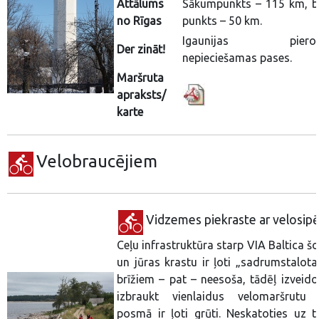
Attālums
Sākumpunkts – 115 km, b
no Rīgas
punkts – 50 km.
Igaunijas pierob
Der zināt!
nepieciešamas pases.
Maršruta
apraksts/
karte
Velobraucējiem
Vidzemes piekraste ar velosip
Ceļu infrastruktūra starp VIA Baltica š
un jūras krastu ir ļoti „sadrumstalota
brīžiem – pat – neesoša, tādēļ izveido
izbraukt vienlaidus velomaršrutu 
posmā ir ļoti grūti. Neskatoties uz to