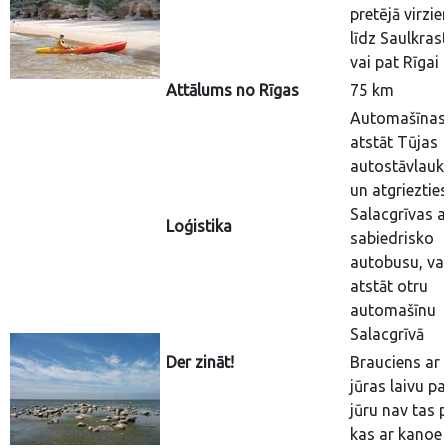
pretējā virzie
līdz Saulkras
vai pat Rīgai
Attālums no Rīgas
75 km
Automašīnas
atstāt Tūjas
autostāvlau
un atgrieztie
Salacgrīvas a
Loģistika
sabiedrisko
autobusu, vai
atstāt otru
automašīnu
Salacgrīvā
Der zināt!
Brauciens ar
jūras laivu pa
jūru nav tas p
kas ar kanoe