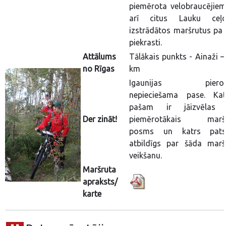
piemērota velobraucējiem.
arī citus Lauku ceļo
izstrādātos maršrutus pa
piekrasti.
Attālums
Tālākais punkts - Ainaži –
no Rīgas
km
Igaunijas pierob
nepieciešama pase. Ka
pašam ir jāizvēlas 
Der zināt!
piemērotākais maršr
posms un katrs pats
atbildīgs par šāda marš
veikšanu.
Maršruta
apraksts/
karte