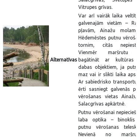
Vitrupes grīvas.
Var arī vairāk laika veltīt
galvenajām vietām – R
pļavām, Ainažu mola
Hēdemēstes putnu vēroš
tornim, citās nepiestā
Vienmēr maršrutu 
Alternatīvas
bagātināt ar kultūras
dabas objektiem, ja putn
maz vai ir slikti laika apst
Ar sabiedrisko transportu
ērti sasniegt galvenās p
vērošanas vietas Ainaž
Salacgrīvas apkārtnē.
Putnu vērošanai nepiecie
laba optika – binoklis
putnu vērošanas telesk
Nevienā no maršru