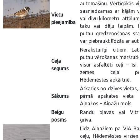
automašīnu. Vērtīgākās vi
sasniedzamas ar kājām v
Vietu
vai divu kilometru attālum
pieejamība
taku vai dēļu laipām. K
putnu gredzenošanas stac
var piebraukt līdzās ar aut
Neraksturīgi citiem Latv
putnu vērošanas maršruti
Ceļa
visur asfaltēti ceļi – īsi
segums
zemes ceļa po
Hēdemēstes apkārtnē.
Atkarīgs no dzīves vietas,
Sākums
pirmā apskates vieta 
Ainažos – Ainažu mols.
Beigu
Randu pļavas vai Vitr
posms
grīva.
Līdz Ainažiem pa ViA Bal
ceļu, Hēdemēstes virzien