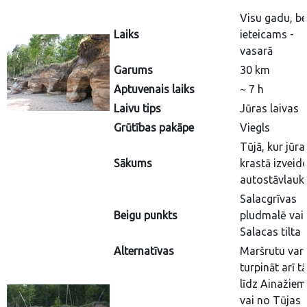
Visu gadu, be
Laiks
ieteicams -
vasarā
Garums
30 km
Aptuvenais laiks
~ 7 h
Laivu tips
Jūras laivas
Grūtības pakāpe
Viegls
Tūjā, kur jūra
Sākums
krastā izveid
autostāvlau
Salacgrīvas
Beigu punkts
pludmalē vai 
Salacas tilta
Alternatīvas
Maršrutu var
turpināt arī t
līdz Ainažiem
vai no Tūjas