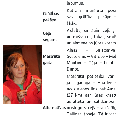
labumus.
Katram maršruta pos
Grūtības
sava grūtības pakāpe –
pakāpe
tālāk.
Asfalts, smilšaini ceļi, g
Ceļa
un meža ceļi, takas, smilš
segums
un akmeņains jūras krasts.
Ainaži – Salacgrīv
Maršruta
Svētciems – Vitrupe – Mele
gaita
Mantiņi – Tūja – Lembu
Dunte.
Maršrutu patiesībā var 
jau Igaunijā – Häädemee
no kurienes līdz pat Aina
(27 km) gar jūras krastu
asfaltēta un salīdzinoši
Alternatīvas
noslogots ceļš – vecā Rīg
Tallinas šoseja. Tā ir vis