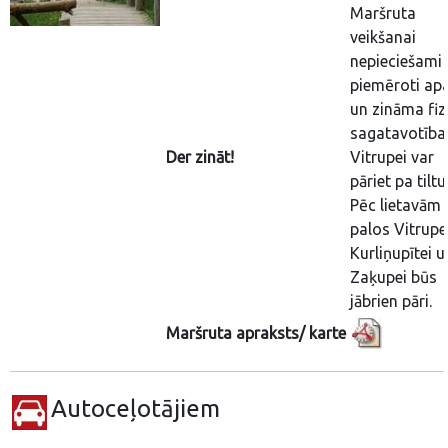
Maršruta
veikšanai
nepieciešami
piemēroti apa
un zināma fiz
sagatavotība
Der zināt!
Vitrupei var
pāriet pa tiltu
Pēc lietavām 
palos Vitrupei
Kurliņupītei u
Zaķupei būs
jābrien pāri.
Maršruta apraksts/ karte
Autoceļotājiem