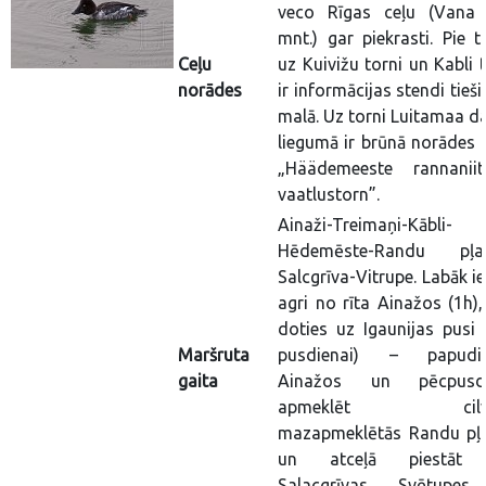
veco Rīgas ceļu (Vana 
mnt.) gar piekrasti. Pie t
Ceļu
uz Kuivižu torni un Kabli 
norādes
ir informācijas stendi tieši
malā. Uz torni Luitamaa d
liegumā ir brūnā norādes 
„Häädemeeste rannanii
vaatlustorn”.
Ainaži-Treimaņi-Kābli-
Hēdemēste-Randu pļa
Salcgrīva-Vitrupe. Labāk i
agri no rīta Ainažos (1h),
doties uz Igaunijas pusi (
Maršruta
pusdienai) – papudi
gaita
Ainažos un pēcpusdi
apmeklēt cilv
mazapmeklētās Randu pļ
un atceļā piestāt 
Salacgrīvas, Svētupes