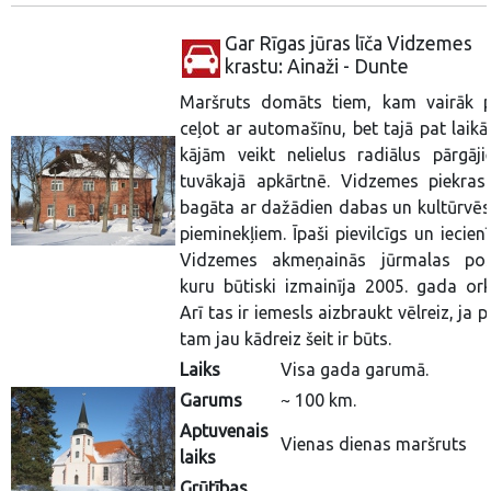
Gar Rīgas jūras līča Vidzemes
krastu: Ainaži - Dunte
Maršruts domāts tiem, kam vairāk p
ceļot ar automašīnu, bet tajā pat laikā
kājām veikt nelielus radiālus pārgāji
tuvākajā apkārtnē. Vidzemes piekrast
bagāta ar dažādien dabas un kultūrvēs
pieminekļiem. Īpaši pievilcīgs un iecienī
Vidzemes akmeņainās jūrmalas po
kuru būtiski izmainīja 2005. gada ork
Arī tas ir iemesls aizbraukt vēlreiz, ja 
tam jau kādreiz šeit ir būts.
Laiks
Visa gada garumā.
Garums
~ 100 km.
Aptuvenais
Vienas dienas maršruts
laiks
Grūtības