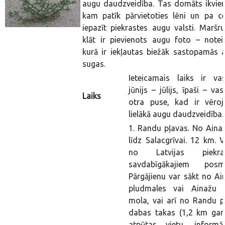
augu daudzveidība. Tas domāts ikvie
kam patīk pārvietoties lēni un pa c
iepazīt piekrastes augu valsti. Maršr
klāt ir pievienots augu foto – noteic
kurā ir iekļautas biežāk sastopamās 
sugas.
Ieteicamais laiks ir vas
jūnijs – jūlijs, īpaši – va
Laiks
otra puse, kad ir vēro
lielākā augu daudzveidība.
1. Randu pļavas. No Aina
līdz Salacgrīvai. 12 km. V
no Latvijas piekras
savdabīgākajiem posm
Pārgājienu var sākt no Ai
pludmales vai Ainažu 
mola, vai arī no Randu p
dabas takas (1,2 km gar
atpūtas vietu, informāc