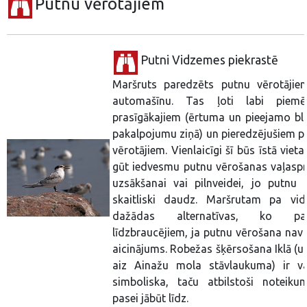
Putnu vērotājiem
Putni Vidzemes piekrastē
Maršruts paredzēts putnu vērotājie
automašīnu. Tas ļoti labi piemē
prasīgākajiem (ērtuma un pieejamo bl
pakalpojumu ziņā) un pieredzējušiem p
vērotājiem. Vienlaicīgi šī būs īstā vieta
gūt iedvesmu putnu vērošanas vaļaspr
uzsākšanai vai pilnveidei, jo putnu t
skaitliski daudz. Maršrutam pa vid
dažādas alternatīvas, ko pas
līdzbraucējiem, ja putnu vērošana nav 
aicinājums. Robežas šķērsošana Iklā (uz
aiz Ainažu mola stāvlaukuma) ir va
simboliska, taču atbilstoši noteiku
pasei jābūt līdz.