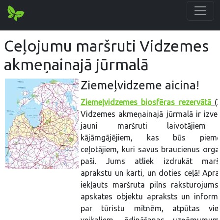
Ceļojumu maršruti Vidzemes
akmeņainajā jūrmalā
Ziemeļvidzeme aicina!
Ziemeļvidzemes biosfēras rezervātā
(
Vidzemes akmeņainajā jūrmalā ir izvei
jauni maršruti laivotājiem
kājāmgājējiem, kas būs piemēr
ceļotājiem, kuri savus braucienus orga
paši. Jums atliek izdrukāt marš
aprakstu un karti, un doties ceļā! Apra
iekļauts maršruta pilns raksturojums:
apskates objektu apraksts un informā
par tūristu mītnēm, atpūtas vie