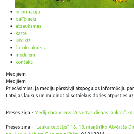
informācija
dalībnieki
atsauksmes
karte
ieteikt!
fotokonkurss
medijiem
kontakti
Medijiem
Medijiem
Priecāsimies, ja mediju pārstāvji atspoguļos informāciju par
Latvijas laukus un mudinot pilsētniekus doties atpūsties uz
Preses ziņa -
Mediju brauciens "Atvērtās dienas laukos" 24. a
Preses ziņa -
“Lauku ceļotājs” 16.-18. maijā rīko Atvērtās D
pa „Lauku Labumu” saimniecībām.
04.04.2014