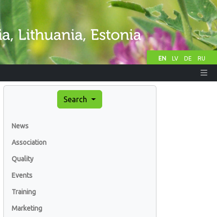
EN
LV
DE
RU
Search
News
Association
Quality
Events
Training
Marketing