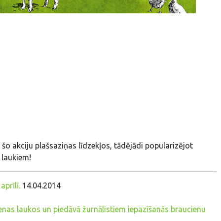
 šo akciju plašsaziņas līdzekļos, tādējādi popularizējot
 laukiem!
prīlī.
14.04.2014
ienas laukos un piedāvā žurnālistiem iepazīšanās braucienu