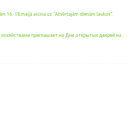
ām 16.-18.maijā aicina uz “Atvērtajām dienām laukos”.
ми хозяйствами приглашает на Дни открытых дверей на