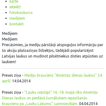
karte
ieteikt!
fotokonkurss
medijiem
kontakti
Medijiem
Medijiem
Priecāsimies, ja mediju pārstāvji atspoguļos informāciju par
šo akciju plašsaziņas līdzekļos, tādējādi popularizējot
Latvijas laukus un mudinot pilsētniekus doties atpūsties uz
laukiem!
Preses ziņa -
Mediju brauciens "Atvērtās dienas laukos" 24.
aprīlī.
14.04.2014
Preses ziņa -
“Lauku ceļotājs” 16.-18. maijā rīko Atvērtās
Dienas laukos un piedāvā žurnālistiem iepazīšanās
braucienu pa „Lauku Labumu” saimniecībām.
04.04.2014