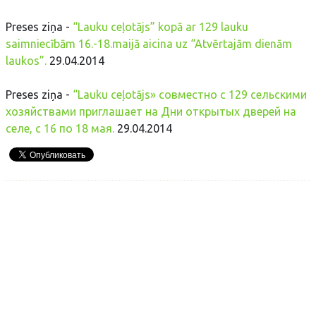
Preses ziņa -
“Lauku ceļotājs” kopā ar 129 lauku
saimniecībām 16.-18.maijā aicina uz “Atvērtajām dienām
laukos”.
29.04.2014
Preses ziņa -
“Lauku ceļotājs» совместно с 129 сельскими
хозяйствами приглашает на Дни открытых дверей на
селе, с 16 по 18 мая.
29.04.2014