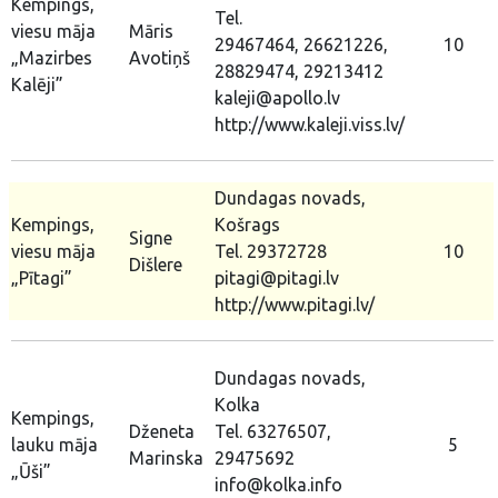
Kempings,
Tel.
viesu māja
Māris
29467464, 26621226,
10
„Mazirbes
Avotiņš
28829474, 29213412
Kalēji”
kaleji@apollo.lv
http://www.kaleji.viss.lv/
Dundagas novads,
Kempings,
Košrags
Signe
viesu māja
Tel. 29372728
10
Dišlere
„Pītagi”
pitagi@pitagi.lv
http://www.pitagi.lv/
Dundagas novads,
Kolka
Kempings,
Dženeta
Tel. 63276507,
lauku māja
5
Marinska
29475692
„Ūši”
info@kolka.info