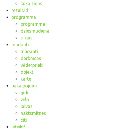
laika ziņas
rezultāti
programma
programma
dziesmudiena
tirgus
maršruti
maršruti
darbnīcas
vēderprieki
objekti
karte
pakalpojumi
gidi
velo
laivas
naktsmitnes
citi
ieteikt!