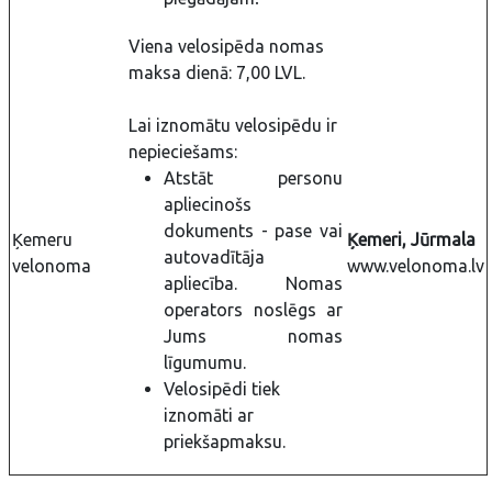
Viena velosipēda nomas
maksa dienā: 7,00 LVL.
Lai iznomātu velosipēdu ir
nepieciešams:
Atstāt personu
apliecinošs
dokuments - pase vai
Ķemeru
Ķemeri, Jūrmala
autovadītāja
velonoma
www.velonoma.lv
apliecība. Nomas
operators noslēgs ar
Jums nomas
līgumumu.
Velosipēdi tiek
iznomāti ar
priekšapmaksu.