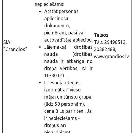
nepieciešams:
Atstāt personas
apliecinošu
dokumentu,
piemēram, pasi vai
Talsos
autovadītāja apliecību.
SIA
Tālr. 29496512,
Jāiemaksā drošības
"Grandios"
20382488,
nauda (drošības
www.grandios.lv
nauda ir atkarīga no
riteņa vērtības, tā ir
10-30 Ls)
Ir iespēja riteņus
iznomāt arī viesu
mājai un tūristu grupai
(līdz 50 personām),
cena 3 Ls par riteni. Ja
ir nepieciešams -
riteņus arī
piegādājam!