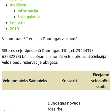
medijiem
informācija
foto galerija
kontakti
2010
Velonomas Slīteres un Dundagas apkaimē
Slīteres ceļotāju dienā Dundagas TIC (tel. 29444395,
63232293) būs iespējams iznomāt velosipēdus.
Iepriekšēja
velosipēdu rezervācija obligāta.
Pieejamo
Velonomnieks
Saimnieks
Kontakti
velosipēdu
skaits
Dundagas novads,
Mazirbe