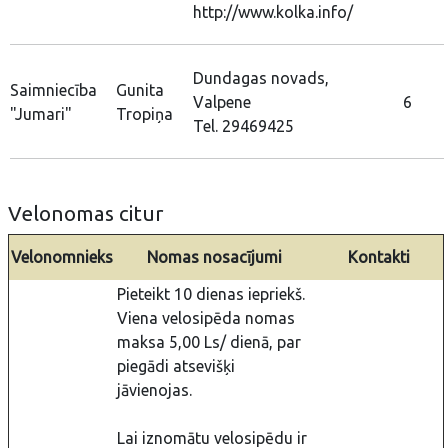
http://www.kolka.info/
Dundagas novads,
Saimniecība
Gunita
Valpene
6
"Jumari"
Tropiņa
Tel. 29469425
Velonomas citur
Velonomnieks
Nomas nosacījumi
Kontakti
Pieteikt 10 dienas iepriekš.
Viena velosipēda nomas
maksa 5,00 Ls/ dienā, par
piegādi atsevišķi
jāvienojas.
Lai iznomātu velosipēdu ir