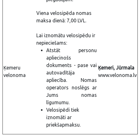
Viena velosipēda nomas
maksa dienā: 7,00 LVL.
Lai iznomātu velosipēdu ir
nepieciešams:
Atstāt personu
apliecinošs
dokuments - pase vai
Ķemeru
Ķemeri, Jūrmala
autovadītāja
velonoma
www.velonoma.lv
apliecība. Nomas
operators noslēgs ar
Jums nomas
līgumumu.
Velosipēdi tiek
iznomāti ar
priekšapmaksu.