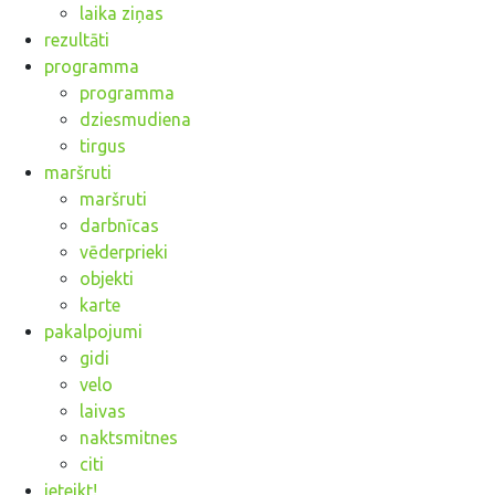
laika ziņas
rezultāti
programma
programma
dziesmudiena
tirgus
maršruti
maršruti
darbnīcas
vēderprieki
objekti
karte
pakalpojumi
gidi
velo
laivas
naktsmitnes
citi
ieteikt!