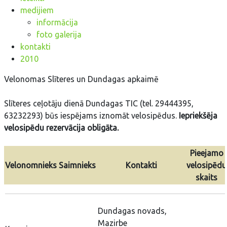
medijiem
informācija
foto galerija
kontakti
2010
Velonomas Slīteres un Dundagas apkaimē
Slīteres ceļotāju dienā Dundagas TIC (tel. 29444395,
63232293) būs iespējams iznomāt velosipēdus.
Iepriekšēja
velosipēdu rezervācija obligāta.
Pieejamo
Velonomnieks
Saimnieks
Kontakti
velosipēdu
skaits
Dundagas novads,
Mazirbe