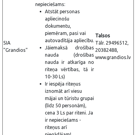
nepieciešams:
Atstāt personas
apliecinošu
dokumentu,
piemēram, pasi vai
Talsos
autovadītāja apliecību.
SIA
Tālr. 29496512,
Jāiemaksā drošības
"Grandios"
20382488,
nauda (drošības
www.grandios.lv
nauda ir atkarīga no
riteņa vērtības, tā ir
10-30 Ls)
Ir iespēja riteņus
iznomāt arī viesu
mājai un tūristu grupai
(līdz 50 personām),
cena 3 Ls par riteni. Ja
ir nepieciešams -
riteņus arī
piegādājam!