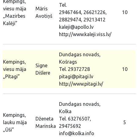
Kempings,
Tel.
viesu māja
Māris
29467464, 26621226,
10
„Mazirbes
Avotiņš
28829474, 29213412
Kalēji”
kaleji@apollo.lv
http://www.kaleji.viss.lv/
Dundagas novads,
Kempings,
Košrags
Signe
viesu māja
Tel. 29372728
10
Dišlere
„Pītagi”
pitagi@pitagi.lv
http://www.pitagi.lv/
Dundagas novads,
Kolka
Kempings,
Dženeta
Tel. 63276507,
lauku māja
5
Marinska
29475692
„Ūši”
info@kolka.info