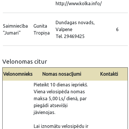
http://www.kolka.info/
Dundagas novads,
Saimniecība
Gunita
Valpene
6
"Jumari"
Tropiņa
Tel. 29469425
Velonomas citur
Velonomnieks
Nomas nosacījumi
Kontakti
Pieteikt 10 dienas iepriekš.
Viena velosipēda nomas
maksa 5,00 Ls/ dienā, par
piegādi atsevišķi
jāvienojas.
Lai iznomātu velosipēdu ir