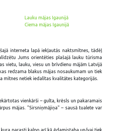
Lauku mājas Igaunijā
Ciema mājas Igaunijā
šajā interneta lapā iekļautās naktsmītnes, tādēļ
palīdzētu Jums orientēties plašajā lauku tūrisma
 vietu, lauku, viesu un brīvdienu mājām Latvijā
m, kas redzama blakus mājas nosaukumam un tiek
 mītnes netiek iedalītas kvalitātes kategorijās.
, iekārtotas vienkārši – gulta, krēsls un pakaramais
ārpus mājas. "Sirsniņmājiņa" – sausā tualete var
 kura parasti kalpo arī kā ēdamistaba un/vai tiek