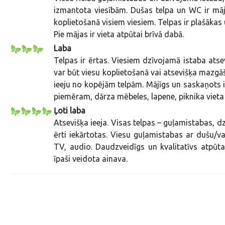
izmantota viesībām. Dušas telpa un WC ir māj
koplietošanā visiem viesiem. Telpas ir plašākas 
Pie mājas ir vieta atpūtai brīvā dabā.
Laba
Telpas ir ērtas. Viesiem dzīvojamā istaba at
var būt viesu koplietošanā vai atsevišķa mazgāš
ieeju no kopējām telpām. Mājīgs un saskaņots in
piemēram, dārza mēbeles, lapene, piknika vieta v
Ļoti laba
Atsevišķa ieeja. Visas telpas – guļamistabas, d
ērti iekārtotas. Viesu guļamistabas ar dušu/
TV, audio. Daudzveidīgs un kvalitatīvs atpūta
īpaši veidota ainava.