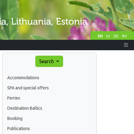
EN
LV
DE
RU
Search
Accommodations
SPA and special offers
Ferries
Destination Baltics
Booking
Publications