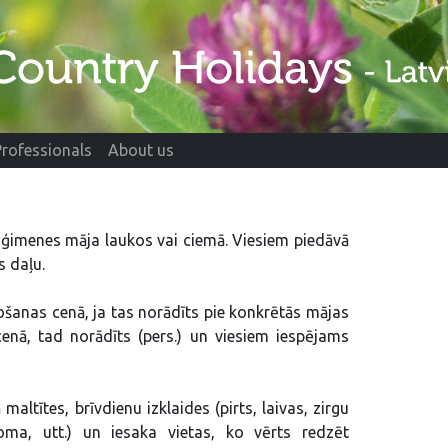
Professionals
About us
ģimenes māja laukos vai ciemā. Viesiem piedāvā
s daļu.
ošanas cenā, ja tas norādīts pie konkrētās mājas
enā, tad norādīts (pers.) un viesiem iespējams
altītes, brīvdienu izklaides (pirts, laivas, zirgu
noma, utt.) un iesaka vietas, ko vērts redzēt