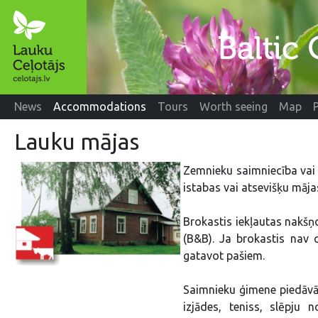
News
Accommodations
Tours
Worth seeing
Map
Lauku mājas
Zemnieku saimniecība vai 
istabas vai atsevišķu māja
Brokastis iekļautas nakšņ
(B&B). Ja brokastis nav c
gatavot pašiem.
Saimnieku ģimene piedāvā m
izjādes, teniss, slēpju 