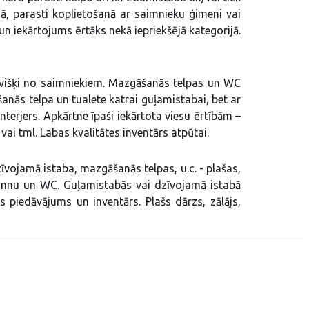
ā, parasti koplietošanā ar saimnieku ģimeni vai
un iekārtojums ērtāks nekā iepriekšējā kategorijā.
sevišķi no saimniekiem. Mazgāšanās telpas un WC
anās telpa un tualete katrai guļamistabai, bet ar
terjers. Apkārtne īpaši iekārtota viesu ērtībām –
ai tml. Labas kvalitātes inventārs atpūtai.
zīvojamā istaba, mazgāšanās telpas, u.c. - plašas,
vannu un WC. Guļamistabās vai dzīvojamā istabā
s piedāvājums un inventārs. Plašs dārzs, zālājs,