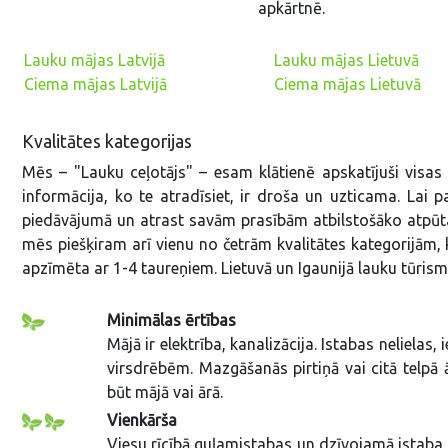
apkārtnē.
Lauku mājas Latvijā
Lauku mājas Lietuvā
Ciema mājas Latvijā
Ciema mājas Lietuvā
Kvalitātes kategorijas
Mēs – "Lauku ceļotājs" – esam klātienē apskatījuši visas 
informācija, ko te atradīsiet, ir droša un uzticama. Lai 
piedāvājumā un atrast savām prasībām atbilstošāko atpūtas
mēs piešķiram arī vienu no četrām kvalitātes kategorijā
apzīmēta ar 1-4 taureņiem. Lietuvā un Igaunijā lauku tūrisma
Minimālas ērtības
Mājā ir elektrība, kanalizācija. Istabas nelielas
virsdrēbēm. Mazgāšanās pirtiņā vai citā telpā 
būt mājā vai ārā.
Vienkārša
Viesu rīcībā guļamistabas un dzīvojamā istaba,