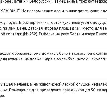
айоне Латвии – Белоруссии. Pазмещение в трех коттеджах
ЛАЮМИ”. На первом этаже домика находится кухня с кам
 у пруда. В распоряжкнии гостей кухонный угол с посудо
 с грилем. Баня, детская игровая площадка и место для з
й коттедж (Nr. 252). Рыбалка на реке Барта и озере Папеc,
ведет к бревенчатому домику с баней и комнатой с камино
для купания, на пляже - игра в волейбол. Летом - эколо
бывшая мельница, на живописной лесной опушке, недалек
нька. Помещения для проведения праздников до 50-ти перс
ре.