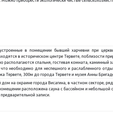
. Можно приобрести экологически чистые сельскохозяйств
 устроенные в помещении бывшей харчевни при церк
аходятся в историческом центре Тервете, поблизости при
тно располагаются спальня, гостевая комната, каминный з
, что необходимо для неспешного и раслабленного отды
ка Тервете, 300м до города Тервете и музея Анны Бригаде
 дом на окраине города Висагина, в частном секторе, ря
омещении расположена сауна с бассейном и небольшой с
 предварительной записи.