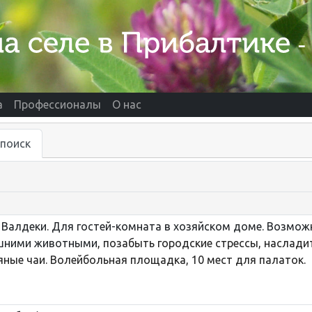
а
Профессионалы
О нас
поиск
 Валдеки. Для гостей-комната в хозяйском доме. Возмож
шними животными
, позабыть городские стрессы, наслад
яные чаи. Волейбольная площадка, 10 мест для палаток.