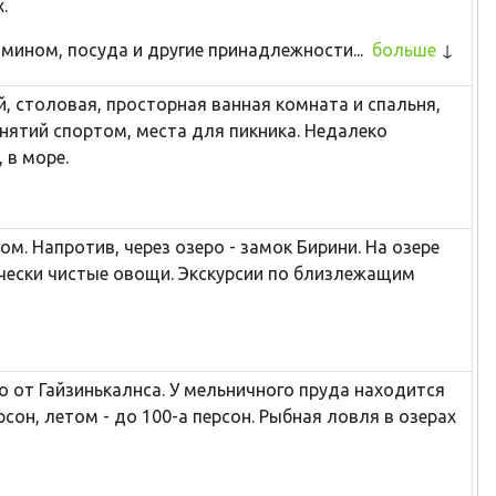
.
ином, посуда и другие принадлежности...
больше
й, столовая, просторная ванная комната и спальня,
анятий спортом, места для пикника. Недалеко
 в море.
м. Напротив, через озеро - замок Бирини. На озере
гически чистые овощи. Экскурсии по близлежащим
о от Гайзинькалнса. У мельничного пруда находится
он, летом - до 100-а персон. Рыбная ловля в озерах