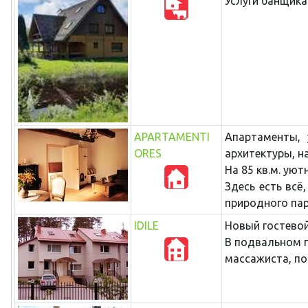
Услуги банщика
APARTAMENTI
Апартаменты,
ORES
архитектуры, н
На 85 кв.м. ую
Здесь есть всё
природного пар
IDILE
Новый гостевой
В подвальном п
массажиста, по