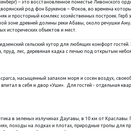
енберг) – это восстановленное поместье Ливонского орден
ворянский род фон Брукенов – Фоков, во времена которы
няк и просторный комлекс хозяйственных построек. Герб э
ой зоне древней долины реки Абавы, около речушки Аму
ых исторических объектов и мест.
дземский сельский хутор для любящих комфорт гостей. За
 пруд, лес, деревяная кадка с печью под открытым небо
срагса, насыщенный запахом моря и сосен воздух, своео
 впитал в себя и двор «Уши». Для гостей - отдельная ква
тика в зеленых излучинах Даугавы, в 10 км от Краславы. 
анях, походы на лодках и плотах, природные тропы для п