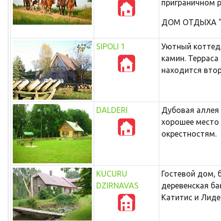
приграничном р
ДОМ ОТДЫХА "К
SIPOLI 1
Уютный коттедж
камин. Терраса
находится второ
DALDERI
Дубовая аллея 
хорошее место 
окрестностям.
KUCURU
Гостевой дом, 
DZIRNAVAS
деревенская ба
Катитис и Лиде