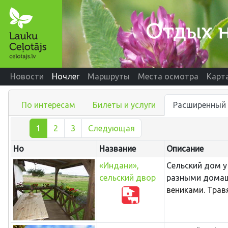
Новости
Ночлег
Маршруты
Места осмотра
Карт
По интересам
Билеты и услуги
Расширенный 
1
2
3
Следующая
Нo
Название
Описание
«Индани»,
Сельский дом у
сельский двор
разными дома
вениками. Трав