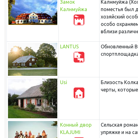
Замок
Калнмуйжа (Хох
Калнмуйжа
поместья был д
хозяйский особ
особо охраняем
вблизи различн
LANTUS
Обновленный Ви
спортплощадка,
Usi
Близость Колка
черты, которые
Конный двор
Сельская роман
KLAJUMI
упряжке и на с