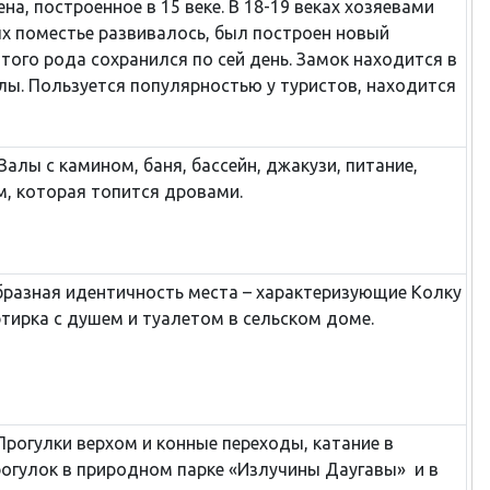
а, построенное в 15 веке. В 18-19 веках хозяевами
х поместье развивалось, был построен новый
того рода сохранился по сей день. Замок находится в
лы. Пользуется популярностью у туристов, находится
лы с камином, баня, бассейн, джакузи, питание,
м, которая топится дровами.
бразная идентичность места – характеризующие Колку
ртирка с душем и туалетом в сельском доме.
Прогулки верхом и конные переходы, катание в
рогулок в природном парке «Излучины Даугавы» и в