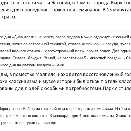
аходится в южной части Эстонии, в 7 км от города Выру. Г
ения для проведения торжеств и семинаров. В 15 минута
 трассы.
о дня «Дива дорзи» на берегу озера Ардава можно отдохнуть с семьей 
тями, кухня со встроенной техникой, столовые приборы и посуда, туалет
телей водного отдыха - благоустроенный пляж, прокат лодок. Для гурма
рдава, Сивера, Дриджа. Зимой, на расстоянии 5 - минутной поездки, - 
ного дня на свежем воздухе – баня.
лды, в поместье Малпилс, находится восстановленный го
охи классицизма и музее истории был открыт отель класс
ованы для людей с особыми потребностями. Парк с стил
берегу озера Райскума гостевой дом с просторными комнатами. На 1-м э
ш, три 2-местные комнаты. В мансарде две 4-местные комнаты, 3-местн
групповые прогулки на природе.