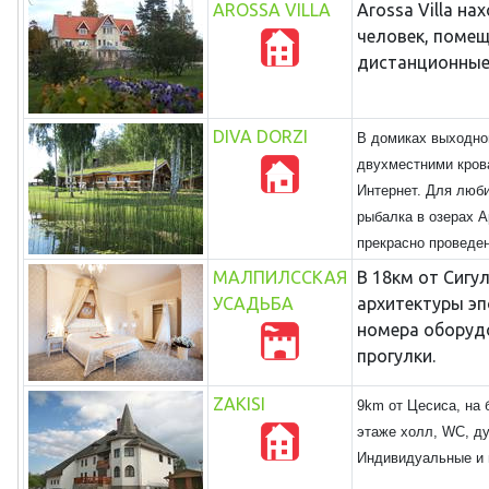
AROSSA VILLA
Arossa Villa н
человек, помещ
дистанционные
DIVA DORZI
В домиках выходног
двухместними крова
Интернет. Для люби
рыбалка в озерах А
прекрасно проведен
МАЛПИЛССКАЯ
В 18км от Сигу
УСАДЬБА
архитектуры эп
номера оборуд
прогулки.
ZAKISI
9km от Цесиса, на 
этаже холл, WC, ду
Индивидуальные и 