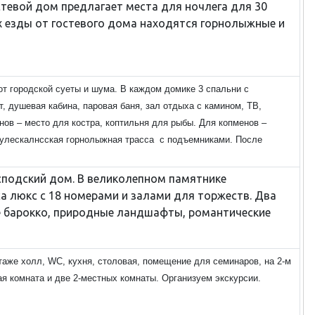
остевой дом предлагает места для ночлега для 30
х езды от гостевого дома находятся горнолыжные и
от городской суеты и шума. В каждом домике 3 спальни с
, душевая кабина, паровая баня, зал отдыха с камином, ТВ,
нов – место для костра, коптильня для рыбы. Для копменов –
Саулескалнсская горнолыжная трасса
с подъемниками. После
сподский дом. В великолепном памятнике
а люкс с 18 номерами и залами для торжеств. Два
е барокко, природные ландшафты, романтические
таже холл, WC, кухня, столовая, помещение для семинаров, на 2-м
ая комната и две 2-местных комнаты. Организуем экскурсии.