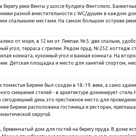
 берегу реки Венты у шоссе Кулдига-Вентспилс. Банкетный
мики разной вместительности с WC/душем в каждом домик
ми спальными местами. На самом большом острове реки
леко от моря, в 12 км от Лиепаи. Nr.5: две спальни, удобст
ый угол, терраса с грилем. Рядом пруд. Nr.252: коттедж 
лая комната, кухонный угол и ванная комната. На второ
ии. Детская площадка и место для занятий спортом, мест
к поместья Бирини был создан в 18.-19. веке, а само здан
ого смешения стилей - в архитектуре доминирует стиль Н
а сегодняшний день это престижное место для проведени
мке Бирини расположена гостиница и ресторан, приглаша
мантической округой.
а, бревенчатый дом для гостей на берегу пруда. В доме ес