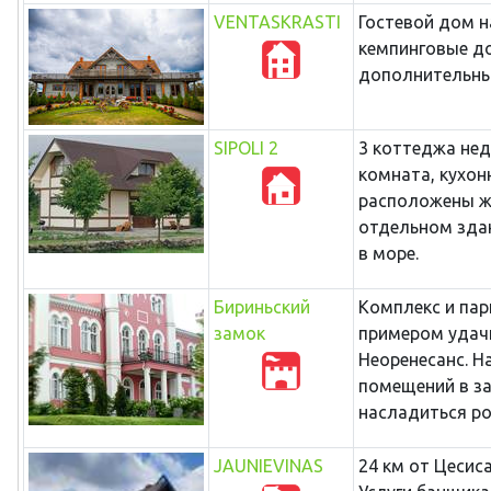
VENTASKRASTI
Гостевой дом на
кемпинговые до
дополнительны
SIPOLI 2
3 коттеджа неда
комната, кухонн
расположены жи
отдельном здан
в море.
Бириньский
Комплекс и пар
замок
примером удачн
Неоренесанс. Н
помещений в за
насладиться ро
JAUNIEVINAS
24 км от Цесис