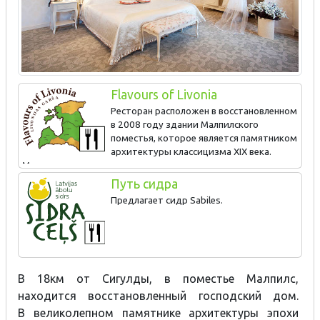
Flavours of Livonia
Ресторан расположен в восстановленном
в 2008 году здании Малпилского
поместья, которое является памятником
архитектуры классицизма XIX века.
Меню ресторана меняется и пополняется в соответствии
со временем года. Композиция тонких вкусов в сочетании с
Путь сидра
элегантным интерьером поместья.
Предлагает сидр Sabiles.
В 18км от Сигулды, в поместье Малпилс,
находится восстановленный господский дом.
В великолепном памятнике архитектуры эпохи