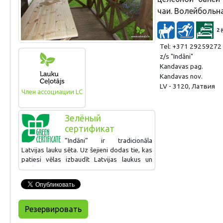
чаи. Волейбольн
2 (
Tel: +371 29259272
z/s "Indāni"
Kandavas pag.
Kandavas nov.
LV - 3120, Латвия
Член ассоциации LC
Зелёный
сертификат
“Indāni” ir tradicionāla
Latvijas lauku sēta. Uz šejieni dodas tie, kas
patiesi vēlas izbaudīt Latvijas laukus un
satikt īstu Latvijas saimnieci. Bērni var
iepazīt sunīšus, zosis, vistas, gaiļus u.c.
mājlopus. Lapene, kas ir pieejama cilvēkiem
ar kustību traucējumiem. Saimniece uzņem
bērnus ar īpašām vajadzībām no Latvijas
Резервировать
bērnu namiem. Saimniece 2024. gadā