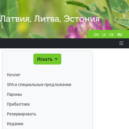
EN
LV
DE
RU
Искать
Ночлег
SPA и специальные предложения
Паромы
Прибалтика
Резервировать
Издание