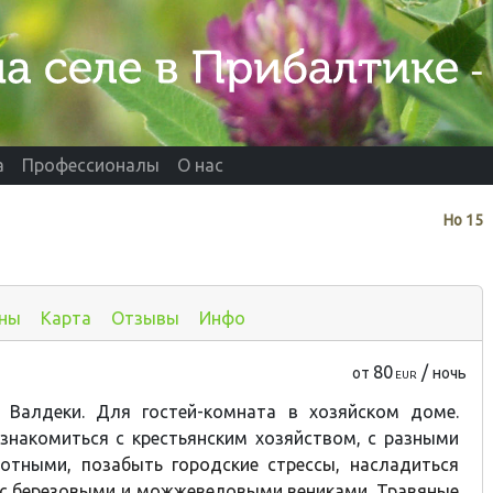
а
Профессионалы
О нас
Нo
15
ны
Карта
Отзывы
Инфо
80
/
от
ночь
EUR
 Валдеки. Для гостей-комната в хозяйском доме.
знакомиться с крестьянским хозяйством, с разными
вотными
, позабыть городские стрессы, насладиться
 с березовыми и можжевеловыми вениками. Травяные