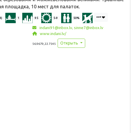
ая площадка, 10 мест для палаток.
4)
1
95
5-9
50%
indani91@inbox.lv, sinne7@inbox.lv
www.indani.lv/
Открыть
56.9679,22.7545