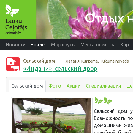
Новости
Ночлег
Маршруты
Места осмотра
Карт
Сельский дом
Латвия, Kurzeme, Tukuma novads
«Индани», сельский двор
Сельский дом
Фото
Акции
Специализация
Це
Сельский дом у
Возможность по
домашними жи
целебной баней