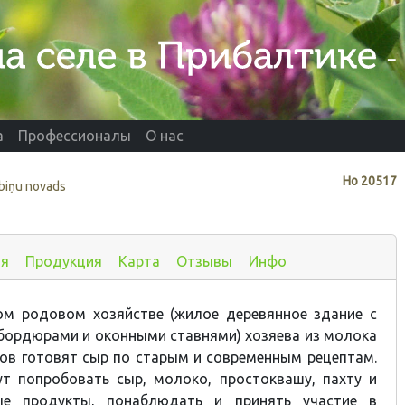
а
Профессионалы
О нас
Нo
20517
ebiņu novads
ия
Продукция
Карта
Отзывы
Инфо
ом родовом хозяйстве (жилое деревянное здание с
бордюрами и оконными ставнями) хозяева из молока
ов готовят сыр по старым и современным рецептам.
ут попробовать сыр, молоко, простоквашу, пахту и
ые продукты, понаблюдать и принять участие в