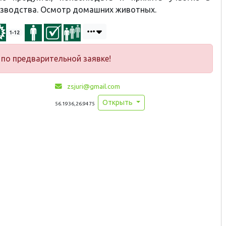
изводства. Осмотр домашних животных.
1-12
по предварительной заявке!
zsjuri@gmail.com
Открыть
56.1936,26.9475