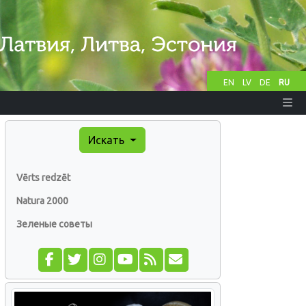
EN
LV
DE
RU
Искать
Vērts redzēt
Natura 2000
Зеленые советы