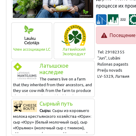
процессе их про
222
Посещение 
Член ассоциации LC
Латвийский
Tel: 29182355
Экопродукт
"Juri", Lubāni
Rušonas pagasts
Латышское
Preiļu novads
наследие
LV-5329, Латвия
The owners live on a farm
that they inherited from their ancestors, and
they use cow milk from the farm to produce
cheese in accordance with old and new
recipes. Visitors can taste milk, soured milk,
Сырный путь
buttermilk and other dairy products,
Сыры
. Сыры из коровьего
watching how they are produced and taking
молока крестьянского хозяйства «Юри»:
part in the process. There are farm animals
сыр «Юру» (белый молочный сыр), сыр
to visit, as well.
«Юрьяню» (молочный сыр с тмином),
«Мартинелла» (сыр типа «Моцарелла»),