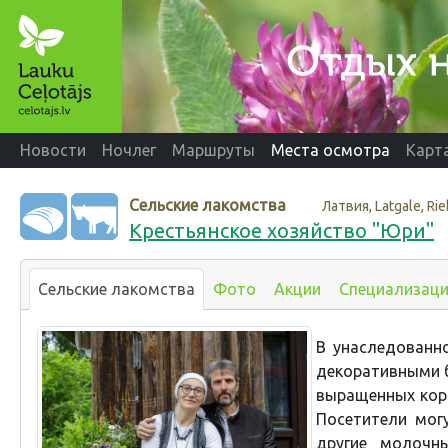
Новости
Ночлег
Маршруты
Места осмотра
Карт
Сельские лакомства
Латвия, Latgale, Ri
Крестьянское хозяйство "Юри"
Сельские лакомства
Фото
Акции
Специализац
В унаследованн
декоративными 
выращенных кор
Посетители мог
другие молочн