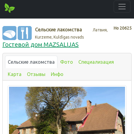
Нo
20625
Сельские лакомства
Латвия,
Kurzeme, Kuldīgas novads
Гостевой дом MAZSALIJAS
Сельские лакомства
Фото
Специализация
Карта
Отзывы
Инфо