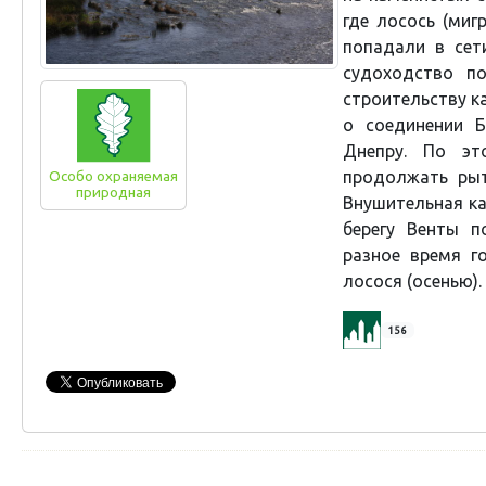
где лосось (ми
попадали в сет
судоходство по
строительству ка
о соединении Б
Днепру. По эт
продолжать рыт
Особо охраняемая
природная
Внушительная
к
территория
берегу Венты 
разное время г
лосося (осенью).
156