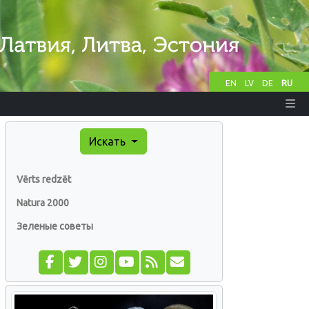
EN
LV
DE
RU
Искать
Vērts redzēt
Natura 2000
Зеленые советы