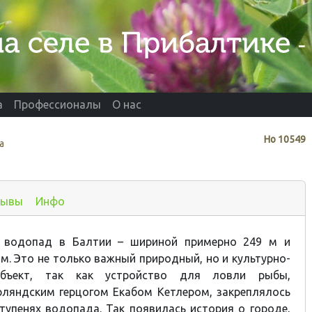
а
Профессионалы
О нас
Нo
10549
a
зывы
Инфо
 водопад в Балтии – шириной примерно 249 м и
 м
.
Это не только важный природный, но и культурно-
объект, так как устройство для ловли рыбы,
рляндским герцогом Екабом Кетлером, закреплялось
тупенях водопада. Так появилась история о городе,