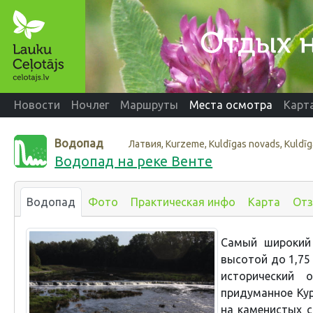
Новости
Ночлег
Маршруты
Места осмотра
Карт
Водопад
Латвия, Kurzeme, Kuldīgas novads, Kuldīg
Водопад на реке Венте
Водопад
Фото
Практическая инфо
Карта
От
Самый широкий
высотой до 1,75
исторический 
придуманное Ку
на каменистых с