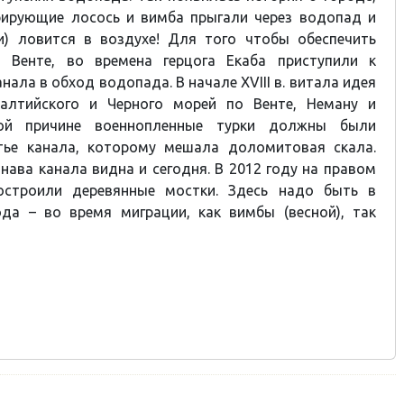
грирующие лосось и вимба прыгали через водопад и
и) ловится в воздухе! Для того чтобы обеспечить
 Венте, во времена герцога Екаба приступили к
нала в обход водопада. В начале XVIII в. витала идея
алтийского и Черного морей по Венте, Неману и
ой причине военнопленные турки должны были
ье канала, которому мешала доломитовая скала.
анава
канала видна и сегодня. В 2012 году на правом
построили
деревянные мостки
. Здесь надо быть в
ода – во время миграции, как вимбы (весной), так