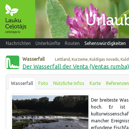
Nachrichten
Unterkünfte
Routen
Sehenswürdigkeiten
Wasserfall
Lettland, Kurzeme, Kuldīgas novads, Kuld
Der Wasserfall der Venta (Ventas rumba
Wasserfall
Foto
Nützliche Infos
Karte
Referenzen
Der breiteste Was
hoch. Er ist
kulturwissenscha
mancher Ereignis
erfundene Fischf