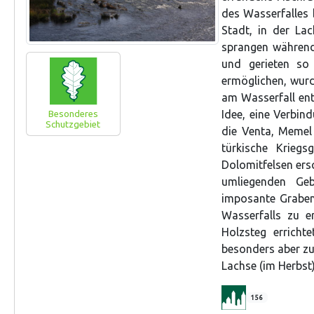
des Wasserfalles 
Stadt, in der La
sprangen während
und gerieten so
ermöglichen, wurd
am Wasserfall ent
Idee, eine Verbi
Besonderes
Schutzgebiet
die Venta, Memel
türkische Krieg
Dolomitfelsen ers
umliegenden Geb
imposante Graben
Wasserfalls zu e
Holzsteg errichte
besonders aber zu
Lachse (im Herbst
156