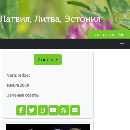
EN
LV
DE
RU
Искать
Vērts redzēt
Natura 2000
Зеленые советы