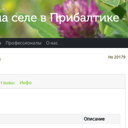
а
Профессионалы
О нас
Нo
20179
s
тзывы
Инфо
Описание