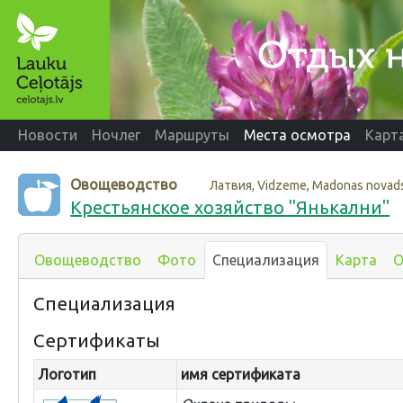
Новости
Ночлег
Маршруты
Места осмотра
Карт
Овощеводство
Латвия, Vidzeme, Madonas novad
Крестьянское хозяйство "Янькални"
Овощеводство
Фото
Специализация
Карта
О
Специализация
Сертификаты
Логотип
имя сертификата