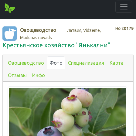
Нo
20179
Овощеводство
Латвия, Vidzeme,
Madonas novads
Крестьянское хозяйство "Янькални"
Овощеводство
Фото
Специализация
Карта
Отзывы
Инфо