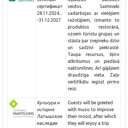
сертификат
veidos. Saimnieki
28.11.2024...
sadarbojas ar vietējiem
-31.12.2027
ražotājiem, izmanto to
produktus restorānā,
uzņem tūristu grupas un
stāsta par zvejnieku dzīvi
un sadzīvi piekrastē.
Taupa resursus, šķiro
atkritumus un piedāvā
naktsmītnes. Arī gājējiem
draudzīga vieta. Zaļo
sertifikātu iegūst pirmo
reizi.
Культура и
Guests will be greeted
история
with music to improve
Латышское
their mood, after which
наследие
they will enjoy a trip