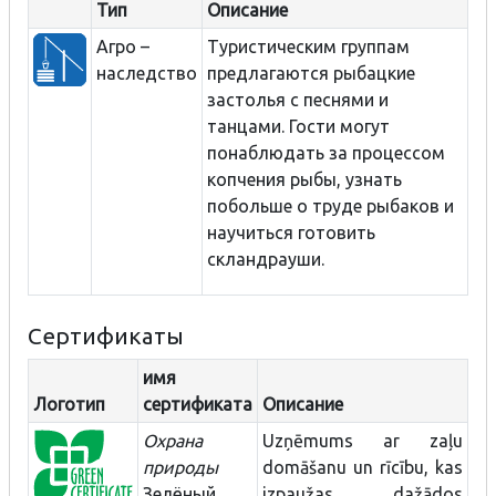
Тип
Описание
Агро –
Туристическим группам
наследство
предлагаются рыбацкие
застолья с песнями и
танцами. Гости могут
понаблюдать за процессом
копчения рыбы, узнать
побольше о труде рыбаков и
научиться готовить
скландрауши.
Сертификаты
имя
Логотип
сертификата
Описание
Охрана
Uzņēmums ar zaļu
природы
domāšanu un rīcību, kas
Зелёный
izpaužas dažādos