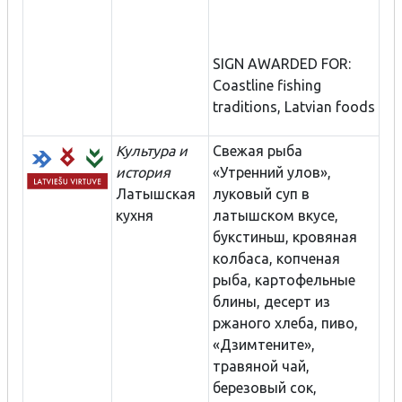
SIGN AWARDED FOR:
Coastline fishing
traditions, Latvian foods
Культура и
Свежая рыба
история
«Утренний улов»,
Латышская
луковый суп в
кухня
латышском вкусе,
букстиньш, кровяная
колбаса, копченая
рыба, картофельные
блины, десерт из
ржаного хлеба, пиво,
«Дзимтените»,
травяной чай,
березовый сок,