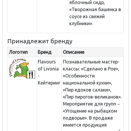
яблочный сидр,
«Творожная башенка в
соусе из свежей
клубники».
Принадлежит бренду
Логотип
Бренд
Описание
Flavours
Познавательные мастер-
of Livonia
классы: «Сделано в Рое»,
-
«Особенности
Кейтеринг
национальной кухни»,
«Пир едоков салаки»,
«Пир пирогов-великанов».
Мероприятие для групп ‒
«Угощение на рыбацком
подворье». В продаже
имеется продукция