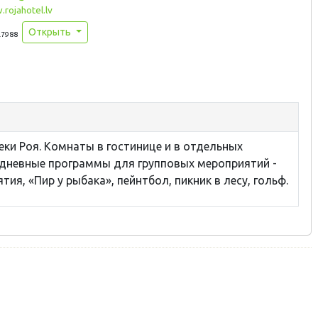
rojahotel.lv
Открыть
.7988
реки Роя. Комнаты в гостинице и в отдельных
хдневные программы для групповых мероприятий -
ия, «Пир у рыбака», пейнтбол, пикник в лесу, гольф.