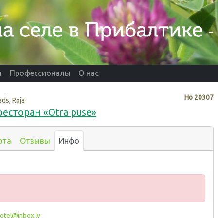
а
Профессионалы
О нас
Нo
20307
ds, Roja
есторан «Otra puse»
рта
Отзывы
Инфо
otel@inbox.lv