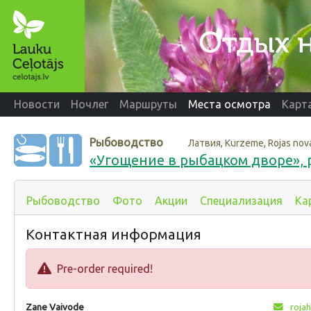
Новости
Ночлег
Маршруты
Места осмотра
Карт
Рыбоводство
Латвия, Kurzeme, Rojas nova
«Угощение в рыбацком дворе», р
Рыбоводство
Фото
Акции
Специализация
Ка
Контактная информация
Pre-order required!
Zane Vaivode
rojah