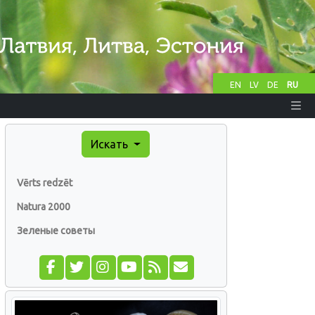
EN
LV
DE
RU
Искать
Vērts redzēt
Natura 2000
Зеленые советы