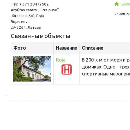
Tālr. + 371 29477602
www.
Atpūtas centrs „Otra puse”
57.5081,22
Jūras iela 6/8, Roja
Rojas nov.
LV-3264, Латвия
Связанные объекты
Фото
Название
Описание
Roja
В 200-х м от моря и 
домиках. Одно - тре
спортивные мероприят