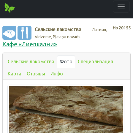
Нo
20155
Сельские лакомства
Латвия,
Vidzeme, Pļaviņu novads
Кафе «Лиепкални»
Сельские лакомства
Фото
Специализация
Карта
Отзывы
Инфо