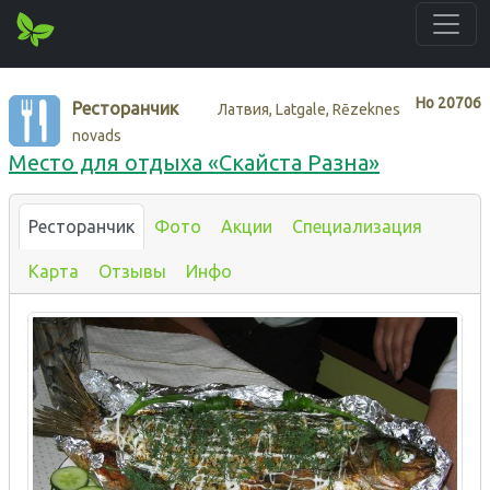
Нo
20706
Ресторанчик
Латвия, Latgale, Rēzeknes
novads
Место для отдыха «Скайста Разна»
Ресторанчик
Фото
Акции
Специализация
Карта
Отзывы
Инфо