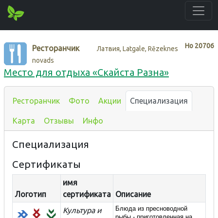
Нo
20706
Ресторанчик
Латвия, Latgale, Rēzeknes
novads
Место для отдыха «Скайста Разна»
Ресторанчик
Фото
Акции
Специализация
Карта
Отзывы
Инфо
Специализация
Сертификаты
имя
Логотип
сертификата
Описание
Блюда из пресноводной
Культура и
рыбы -
приготовленная на