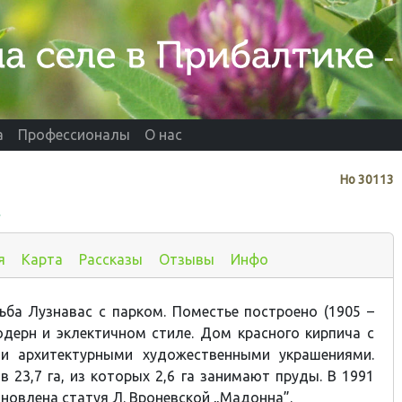
а
Профессионалы
О нас
Нo
30113
м
я
Карта
Рассказы
Отзывы
Инфо
ьба Лузнавас с парком. Поместье построено (1905 –
одерн и эклектичном стиле. Дом красного кирпича с
и архитектурными художественными украшениями.
 23,7 га, из которых 2,6 га занимают пруды. В 1991
ановлена статуя Л. Вроневской „Мадонна”.