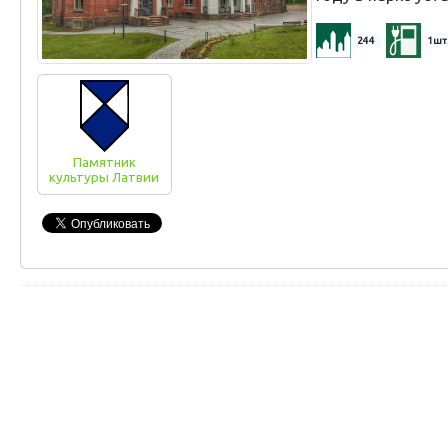
244
1шт
Памятник
культуры Латвии