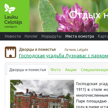
Новости
Ночлег
Маршруты
Места осмотра
Карт
Дворцы и поместья
Латвия, Latgale
Господская усадьба Лузнавас с парко
Дворцы и поместья
Фото
Акции
Специализаци
Господская усад
1911) в стиле м
многочисленным
Парк площадью в
году в парке уст