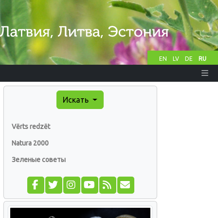
EN
LV
DE
RU
Искать
Vērts redzēt
Natura 2000
Зеленые советы