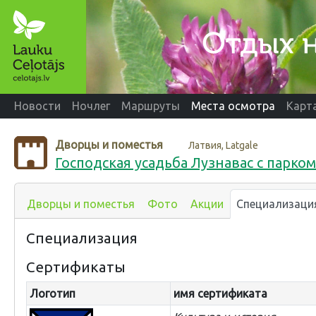
Новости
Ночлег
Маршруты
Места осмотра
Карт
Дворцы и поместья
Латвия, Latgale
Господская усадьба Лузнавас с парко
Дворцы и поместья
Фото
Акции
Специализаци
Специализация
Сертификаты
Логотип
имя сертификата