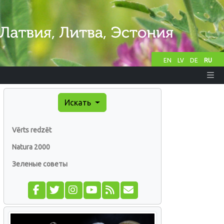
EN
LV
DE
RU
Искать
Vērts redzēt
Natura 2000
Зеленые советы