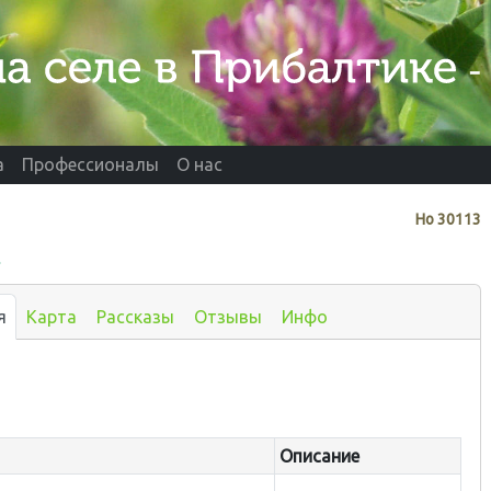
а
Профессионалы
О нас
Нo
30113
м
я
Карта
Рассказы
Отзывы
Инфо
Описание