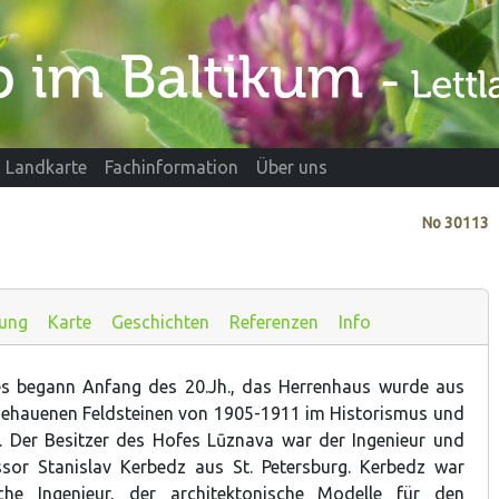
Landkarte
Fachinformation
Über uns
No
30113
rung
Karte
Geschichten
Referenzen
Info
s begann Anfang des 20.Jh., das Herrenhaus wurde aus
gehauenen Feldsteinen von 1905-1911 im Historismus und
. Der Besitzer des Hofes Lūznava war der Ingenieur und
ssor Stanislav Kerbedz aus St. Petersburg. Kerbedz war
che Ingenieur, der architektonische Modelle für den