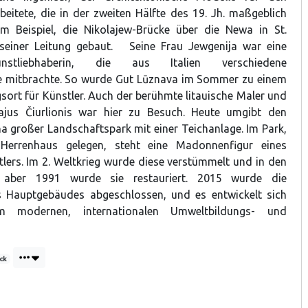
eitete, die in der zweiten Hälfte des 19. Jh. maßgeblich
um Beispiel, die Nikolajew-Brücke über die Newa in St.
 seiner Leitung gebaut. Seine Frau Jewgenija war eine
nstliebhaberin, die aus Italien verschiedene
 mitbrachte. So wurde Gut Lūznava im Sommer zu einem
sort für Künstler. Auch der berühmte litauische Maler und
jus Čiurlionis war hier zu Besuch. Heute umgibt den
ha großer Landschaftspark mit einer Teichanlage. Im Park,
Herrenhaus gelegen, steht eine Madonnenfigur eines
tlers. Im 2. Weltkrieg wurde diese verstümmelt und in den
 aber 1991 wurde sie restauriert. 2015 wurde die
s Hauptgebäudes abgeschlossen, und es entwickelt sich
modernen, internationalen Umweltbildungs- und
ck