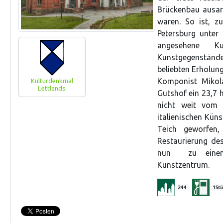
Brückenbau ausarb
waren. So ist, z
Petersburg unter
angesehene Ku
Kunstgegenstände
beliebten Erholung
Komponist Mikola
Kulturdenkmal
Lettlands
Gutshof ein 23,7 
nicht weit vom 
italienischen Küns
Teich geworfen,
Restaurierung de
nun zu einem 
Kunstzentrum.
244
1Stü