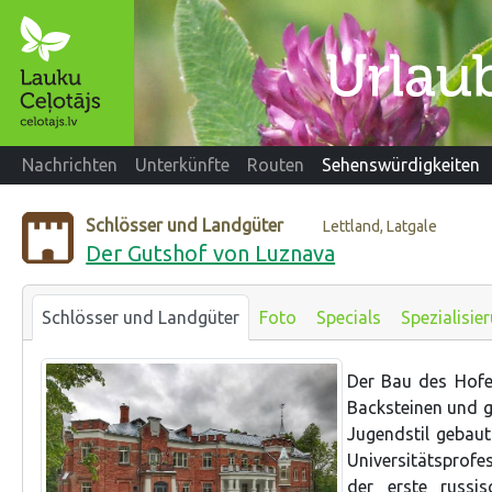
Nachrichten
Unterkünfte
Routen
Sehenswürdigkeiten
Schlösser und Landgüter
Lettland, Latgale
Der Gutshof von Luznava
Schlösser und Landgüter
Foto
Specials
Spezialisie
Der Bau des Hofe
Backsteinen und 
Jugendstil gebaut
Universitätsprofe
der erste russis