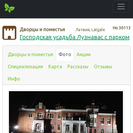
Нo
30113
Дворцы и поместья
Латвия, Latgale
Господская усадьба Лузнавас с парком
Дворцы и поместья
Фото
Акции
Специализация
Карта
Рассказы
Отзывы
Инфо