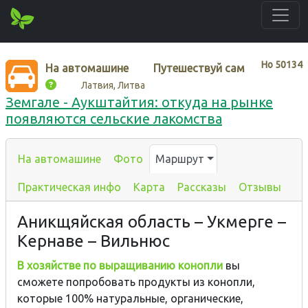
Нo
50134
На автомашине
Путешествуй сам
Латвия, Литва
Земгале - Аукштайтия: откуда на рынке
появляются сельские лакомства
На автомашине
Фото
Маршрут
Практическая инфо
Карта
Рассказы
Отзывы
Аникщяйская область – Укмерге –
Кернаве – Вильнюс
В хозяйстве по выращиванию конопли
вы
сможете попробовать продукты из конопли,
которые 100% натуральные, oрганические,