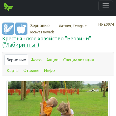
Нo
20074
Зерновые
Латвия, Zemgale,
Iecavas novads
Крестьянское хозяйство "Берзини"
("Лабиринты")
Зерновые
Фото
Акции
Специализация
Карта
Отзывы
Инфо