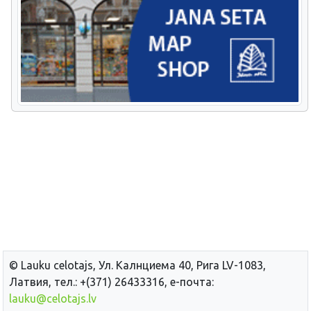
© Lauku сelotajs, Ул. Калнциема 40, Рига LV-1083,
Латвия, тел.: +(371) 26433316, е-почта:
lauku@celotajs.lv