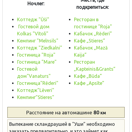
Места, где
Ночлег:
подкрепиться:
Коттедж "Ūši"
Pесторан в
Гостевой дом
гостинице "Roja"
Kolkas "Vītoli"
Kабачок „Rēderi”
Кемпинг "Melnsils"
Kафе „Stieres”
Коттедж "Ziedkalni"
Kабачок „Mazā
Гостиница "Roja"
Kaija”
Гостиница "Mare"
Pесторан
Гостевой
„Kapteinis&Grants”
дом"Vanaturs"
Kафе „Būda”
Гостиница"Rēderi"
Kафе „Apsīte”
Коттедж"Lēveri"
Кемпинг"Stieres"
Расстояние
на автомашине
80
км
Выпекание скландраушей в "Уши" необходимо
заказать предварительно, и это займет как