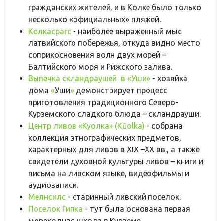
гражданских жителей, и в Колке было только
несколько «официальных» пляжей.
Колкасрагс
- наиболее выраженный мыс
латвийского побережья, откуда видно место
соприкосновения волн двух морей –
Балтийского моря и Рижского залива.
Выпечка скландраушей в
«
Уши
»
- хозяйка
домa
«
Уши
»
демонстрирует процесс
приготовления традиционного Северо-
Курземского сладкого блюда – скландрауши.
Центр ливов «Куолка» (Kūolka)
- собрана
коллекция этнографических предметов,
характерных для ливов в XIX –XX вв., а также
свидетели духовной культуры ливов – книги и
письма на ливском языке, видеофильмы и
аудиозаписи.
Мелнсилс
- cтаринный ливский поселок.
Поселок Гипка
- тут была основана первая
мореходная школа в Курземе.