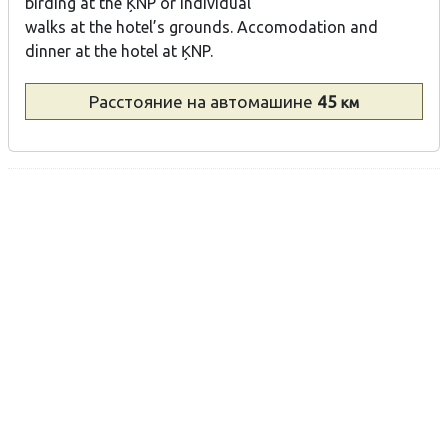
birding at the ĶNP or individual
walks at the hotel’s grounds. Accomodation and
dinner at the hotel at ĶNP.
Расстояние
на автомашине
45
км