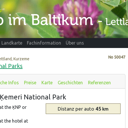
Landkarte
Fachinformation
Über uns
No
50047
ettland, Kurzeme
nal Parks
iche Infos
Preise
Karte
Geschichten
Referenzen
– Ķemeri National Park
at the ĶNP or
Distanz
per auto
45
km
t the hotel at