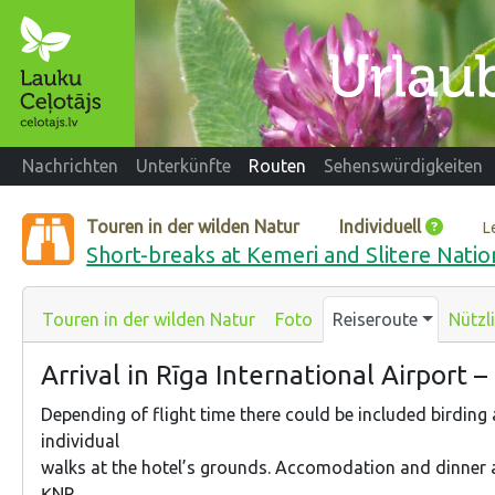
Nachrichten
Unterkünfte
Routen
Sehenswürdigkeiten
Touren in der wilden Natur
Individuell
L
Short-breaks at Kemeri and Slitere Natio
Touren in der wilden Natur
Foto
Reiseroute
Nützl
Arrival in Rīga International Airport 
Depending of flight time there could be included birding 
individual
walks at the hotel’s grounds. Accomodation and dinner a
ĶNP.