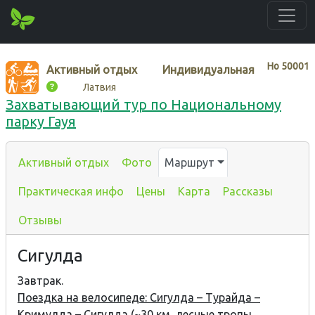
Нo
50001
Активный отдых
Индивидуальная
Латвия
Захватывающий тур по Национальному
парку Гауя
Активный отдых
Фото
Маршрут
Практическая инфо
Цены
Карта
Рассказы
Отзывы
Сигулда
Завтрак.
Поездка на велосипеде: Сигулда – Турайда –
Кримулда – Сигулда
(~30 км, лесные тропы,