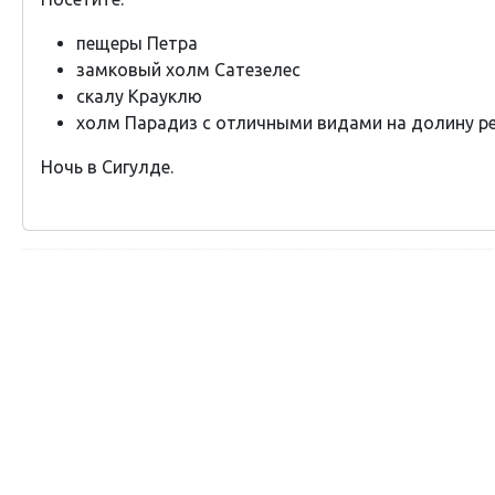
пещеры Петра
замковый холм Сатезелес
скалу Крауклю
холм Парадиз с отличными видами на долину рек
Ночь в Сигулде.