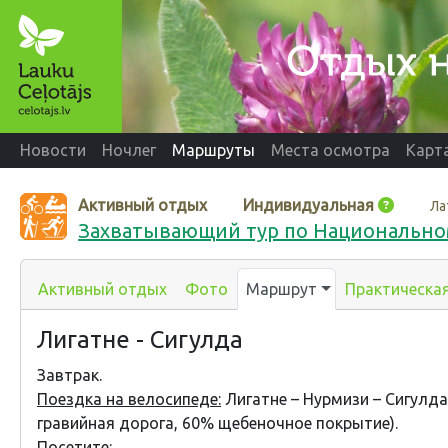
Новости
Ночлег
Маршруты
Места осмотра
Карт
Активный отдых
Индивидуальная
Ла
Захватывающий тур по Национальном
Активный отдых
Фото
Маршрут
Практическа
Лигатне - Сигулда
Завтрак.
Поездка на велосипеде:
Лигатне – Нурмизи – Сигулда
гравийная дорога, 60% щебеночное покрытие).
Посетите: