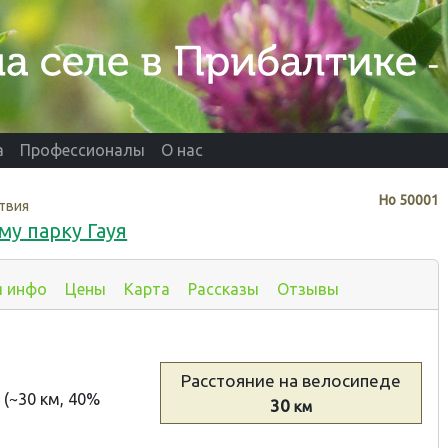
а
Профессионалы
О нас
Нo
50001
твия
у парку Гауя
я инфо
Цены
Карта
Рассказы
Отзывы
Расстояние
на велосипеде
 (~30 км, 40%
30
км