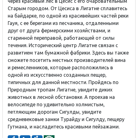
через красивый лес в Цесис с его очаровательным
Старым городом. От Цесиса в Лигатне сплавитесь
на байдарке, по одной из красивейших частей реки
Гауя, с ее берегами из песчаника, отдаленными
друг от друга фермерскими хозяйствами, и
старинной переправой, работающей от силы
течения. Исторический центр Лигатне связан с
развитием там бумажной фабрики. Здесь вы также
сможете посетить местных производителей вина
и ремесленников, которые расположились в
одной из искусственно созданных пещер,
типичных для данной местности. Пройдясь по
Природным тропам Лигатне, увидите диких
животных в лесной обстановке. А проехав на
велосипеде по удивительно холмистым,
петляющим дорогам Сигулды, увидите
средневековые замки Турайду и Сигулду, пещеру
Гутмана, и насладитесь красивыми пейзажами.