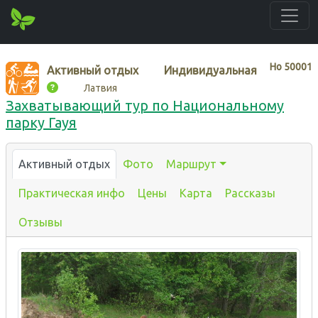
Нo
50001
Активный отдых
Индивидуальная
Латвия
Захватывающий тур по Национальному
парку Гауя
Активный отдых
Фото
Маршрут
Практическая инфо
Цены
Карта
Рассказы
Отзывы