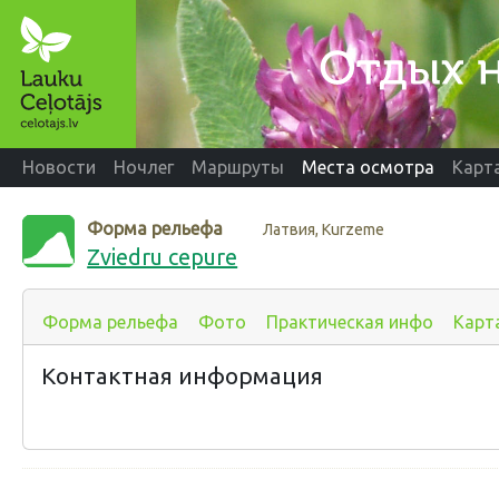
Новости
Ночлег
Маршруты
Места осмотра
Карт
Форма рельефа
Латвия, Kurzeme
Zviedru cepure
Форма рельефа
Фото
Практическая инфо
Карт
Контактная информация