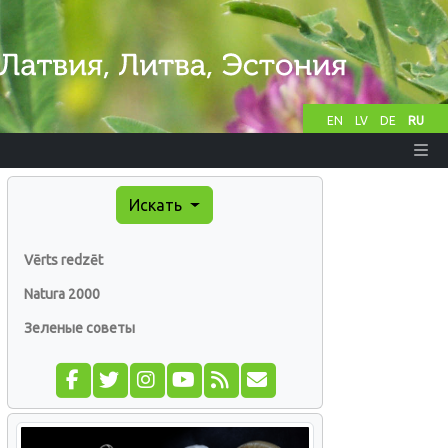
EN
LV
DE
RU
Искать
Vērts redzēt
Natura 2000
Зеленые советы